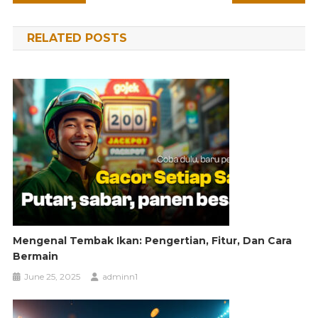
navigation
RELATED POSTS
Mengenal Tembak Ikan: Pengertian, Fitur, Dan Cara
Bermain
June 25, 2025
adminn1