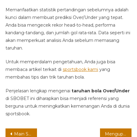
Memanfaatkan statistik pertandingan sebelumnya adalah
kunci dalam membuat prediksi Over/Under yang tepat.
Anda bisa mengecek rekor head-to-head, performa
kandang-tandang, dan jumlah gol rata-rata. Data seperti ini
akan memperkuat analisis Anda sebelum memasang
taruhan.
Untuk memperdalam pengetahuan, Anda juga bisa
membaca artikel terkait di
sportsbook kami
yang
membahas tips dan trik taruhan bola.
Penjelasan lengkap mengenai
taruhan bola Over/Under
di SBOBET ini diharapkan bisa menjadi referensi yang
berguna untuk meningkatkan kemenangan Anda di dunia
sportsbook.
Post
Main Seru Dengan JILI Arcade: Keseruan Tiada Henti!
Mengupas Rahasia Sabung Ayam SV388 yang Mendebarkan