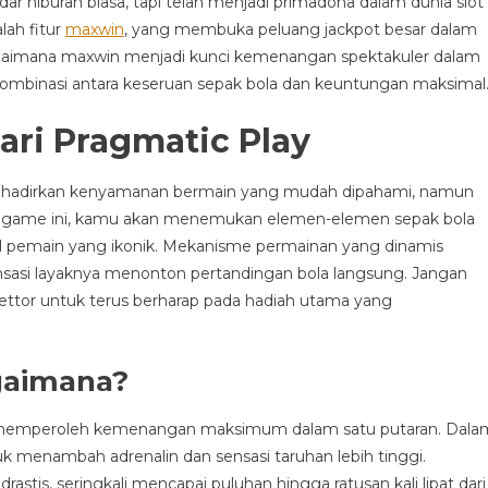
ar hiburan biasa, tapi telah menjadi primadona dalam dunia slot
enuju
lah fitur
maxwin
, yang membuka peluang jackpot besar dalam
emenangan
 bagaimana maxwin menjadi kunci kemenangan spektakuler dalam
ektakuler
ombinasi antara keseruan sepak bola dan keuntungan maksimal
ri Pragmatic Play
ghadirkan kenyamanan bermain yang mudah dipahami, namun
lam game ini, kamu akan menemukan elemen-elemen sepak bola
mbol pemain yang ikonik. Mekanisme permainan yang dinamis
nsasi layaknya menonton pertandingan bola langsung. Jangan
ttor untuk terus berharap pada hadiah utama yang
gaimana?
 memperoleh kemenangan maksimum dalam satu putaran. Dala
uk menambah adrenalin dan sensasi taruhan lebih tinggi.
stis, seringkali mencapai puluhan hingga ratusan kali lipat dari