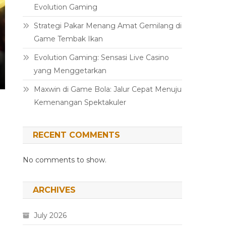
Evolution Gaming
Strategi Pakar Menang Amat Gemilang di
Game Tembak Ikan
Evolution Gaming: Sensasi Live Casino
yang Menggetarkan
Maxwin di Game Bola: Jalur Cepat Menuju
Kemenangan Spektakuler
RECENT COMMENTS
No comments to show.
ARCHIVES
July 2026