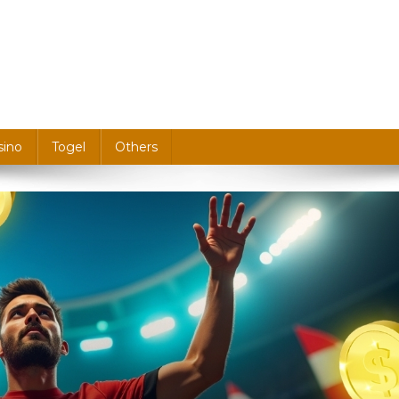
sino
Togel
Others