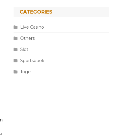
CATEGORIES
Live Casino
Others
Slot
Sportsbook
Togel
an
l