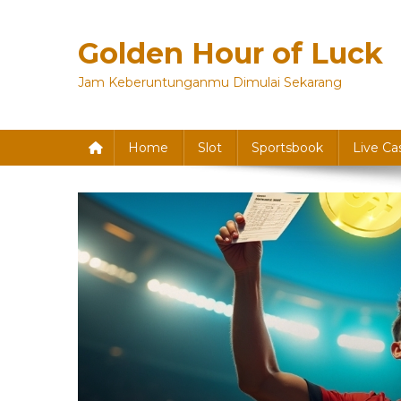
Skip
to
Golden Hour of Luck
content
Jam Keberuntunganmu Dimulai Sekarang
Home
Slot
Sportsbook
Live Ca