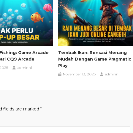
Fishing: Game Arcade
Tembak Ikan: Sensasi Menang
ari CQ9 Arcade
Mudah Dengan Game Pragmatic
Play
 2025
adminn1
November 13, 2025
adminn1
d fields are marked
*