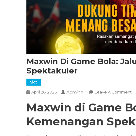
Maxwin Di Game Bola: Ja
Spektakuler
Slot
Adminn1
O
April 26, 2026
Leave A Comment
M
Maxwin di Game Bo
Di
G
Kemenangan Spekt
Bo
Ja
C