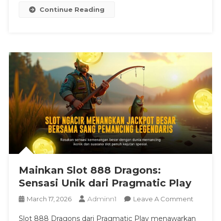
Gates
Continue Reading
Of
Olympus
Pragmatic
Play
Mainkan Slot 888 Dragons:
Sensasi Unik dari Pragmatic Play
Adminn1
On
March 17, 2026
Leave A Comment
Mainkan
Slot 888 Dragons dari Pragmatic Play menawarkan