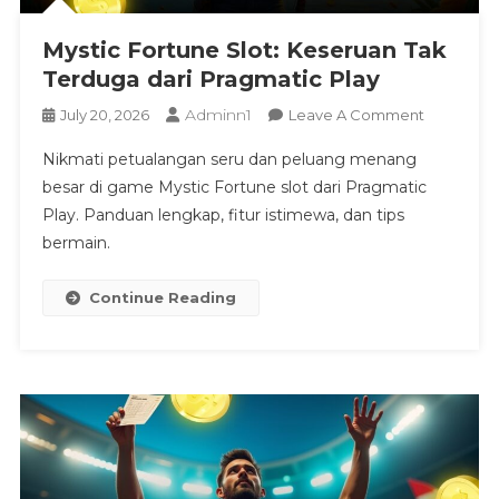
Mystic Fortune Slot: Keseruan Tak
Terduga dari Pragmatic Play
Adminn1
On
July 20, 2026
Leave A Comment
Mystic
Nikmati petualangan seru dan peluang menang
Fortune
besar di game Mystic Fortune slot dari Pragmatic
Slot:
Play. Panduan lengkap, fitur istimewa, dan tips
Keseruan
bermain.
Tak
Terduga
Dari
Continue Reading
Pragmatic
Play