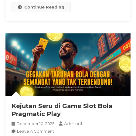
Slot
Continue Reading
Pragmatic
Play
Kejutan Seru di Game Slot Bola
Pragmatic Play
Adminn1
December 10, 2025
On
Leave A Comment