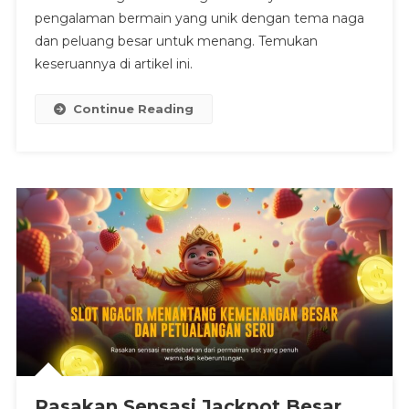
Slot
pengalaman bermain yang unik dengan tema naga
888
dan peluang besar untuk menang. Temukan
Dragons
keseruannya di artikel ini.
Sensasi
Unik
Dari
Continue Reading
Pragmat
Play
Rasakan Sensasi Jackpot Besar