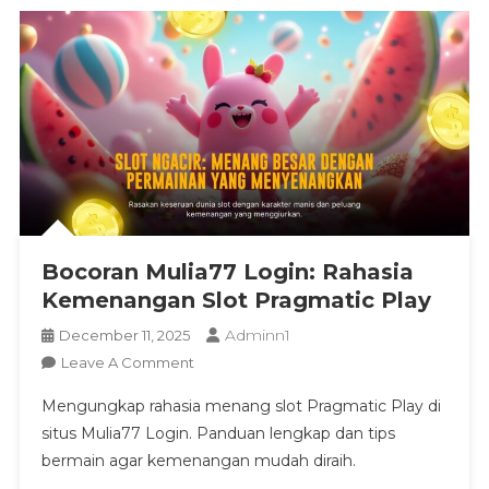
Bocoran Mulia77 Login: Rahasia
Kemenangan Slot Pragmatic Play
Adminn1
December 11, 2025
On
Leave A Comment
Bocoran
Mengungkap rahasia menang slot Pragmatic Play di
Mulia77
situs Mulia77 Login. Panduan lengkap dan tips
Login:
bermain agar kemenangan mudah diraih.
Rahasia
Kemenangan