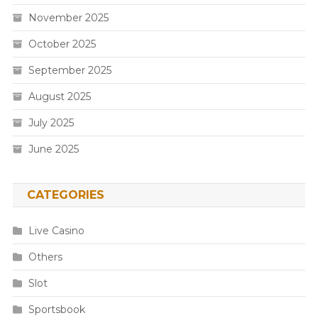
November 2025
October 2025
September 2025
August 2025
July 2025
June 2025
CATEGORIES
Live Casino
Others
Slot
Sportsbook