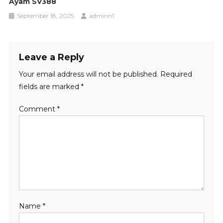
Ayam SV388
September 18, 2025
adminn1
Leave a Reply
Your email address will not be published.
Required
fields are marked
*
Comment
*
Name
*