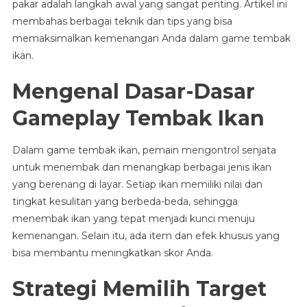
pakar adalah langkah awal yang sangat penting. Artikel ini
membahas berbagai teknik dan tips yang bisa
memaksimalkan kemenangan Anda dalam game tembak
ikan.
Mengenal Dasar-Dasar
Gameplay Tembak Ikan
Dalam game tembak ikan, pemain mengontrol senjata
untuk menembak dan menangkap berbagai jenis ikan
yang berenang di layar. Setiap ikan memiliki nilai dan
tingkat kesulitan yang berbeda-beda, sehingga
menembak ikan yang tepat menjadi kunci menuju
kemenangan. Selain itu, ada item dan efek khusus yang
bisa membantu meningkatkan skor Anda.
Strategi Memilih Target