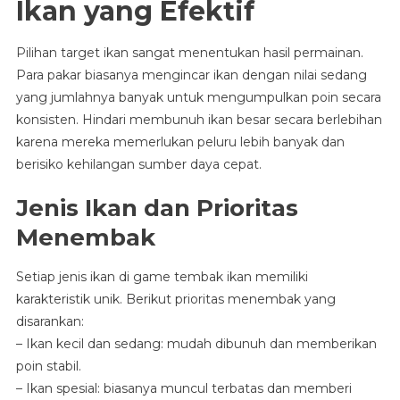
Ikan yang Efektif
Pilihan target ikan sangat menentukan hasil permainan.
Para pakar biasanya mengincar ikan dengan nilai sedang
yang jumlahnya banyak untuk mengumpulkan poin secara
konsisten. Hindari membunuh ikan besar secara berlebihan
karena mereka memerlukan peluru lebih banyak dan
berisiko kehilangan sumber daya cepat.
Jenis Ikan dan Prioritas
Menembak
Setiap jenis ikan di game tembak ikan memiliki
karakteristik unik. Berikut prioritas menembak yang
disarankan:
– Ikan kecil dan sedang: mudah dibunuh dan memberikan
poin stabil.
– Ikan spesial: biasanya muncul terbatas dan memberi