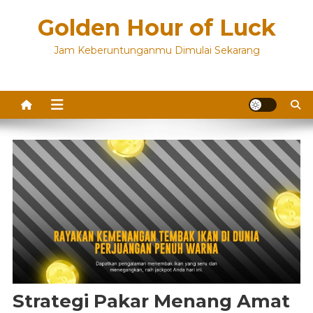
Skip
Golden Hour of Luck
to
content
Jam Keberuntunganmu Dimulai Sekarang
Strategi Pakar Menang Amat