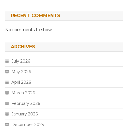
RECENT COMMENTS
No comments to show.
ARCHIVES
July 2026
May 2026
April 2026
March 2026
February 2026
January 2026
December 2025