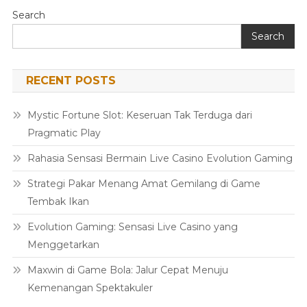
Search
Search
RECENT POSTS
Mystic Fortune Slot: Keseruan Tak Terduga dari
Pragmatic Play
Rahasia Sensasi Bermain Live Casino Evolution Gaming
Strategi Pakar Menang Amat Gemilang di Game
Tembak Ikan
Evolution Gaming: Sensasi Live Casino yang
Menggetarkan
Maxwin di Game Bola: Jalur Cepat Menuju
Kemenangan Spektakuler