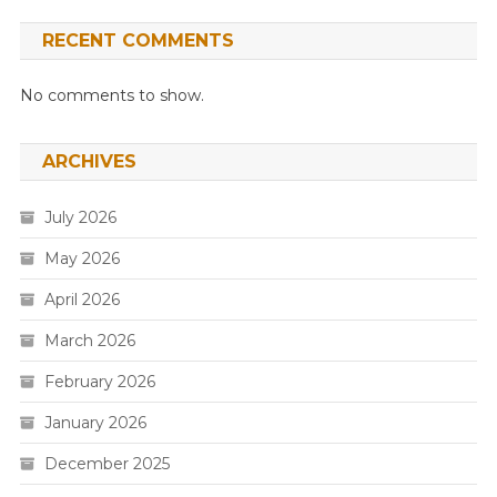
RECENT COMMENTS
No comments to show.
ARCHIVES
July 2026
May 2026
April 2026
March 2026
February 2026
January 2026
December 2025