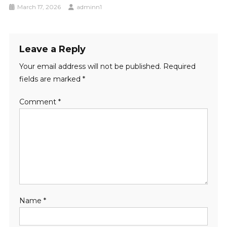
March 17, 2026
adminn1
Leave a Reply
Your email address will not be published.
Required
fields are marked
*
Comment
*
Name
*