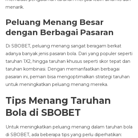
menarik.
Peluang Menang Besar
dengan Berbagai Pasaran
Di SBOBET, peluang menang sangat beragam berkat
adanya banyak jenis pasaran bola. Dari yang populer seperti
taruhan 1X2, hingga taruhan khusus seperti skor tepat dan
taruhan kombinasi. Dengan memanfaatkan berbagai
pasaran ini, pemain bisa mengoptimalkan strategi taruhan
untuk meningkatkan peluang menang mereka.
Tips Menang Taruhan
Bola di SBOBET
Untuk meningkatkan peluang menang dalam taruhan bola
di SBOBET, ada beberapa tips yang perlu diperhatikan: