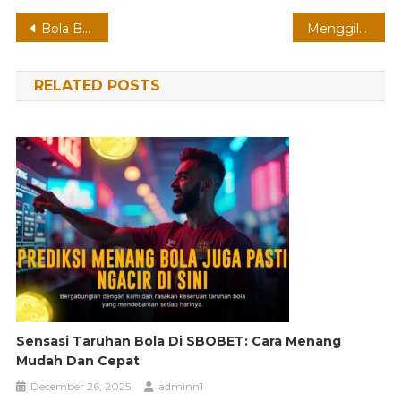
Post
Bola Basket: Rahasia Meningkatkan Skill Dribblingmu
Menggila di Dunia Arcade dengan Game Spadegaming Arcade
navigation
RELATED POSTS
Sensasi Taruhan Bola Di SBOBET: Cara Menang
Mudah Dan Cepat
December 26, 2025
adminn1