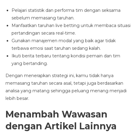
Pelajari statistik dan performa tim dengan seksama
sebelum memasang taruhan.
Manfaatkan taruhan live betting untuk membaca situasi
pertandingan secara real-time.
Gunakan manajemen modal yang baik agar tidak
terbawa emosi saat taruhan sedang kalah.
Ikuti berita terbaru tentang kondisi pemain dan tim
yang bertanding.
Dengan menerapkan strategi ini, kamu tidak hanya
memasang taruhan secara asal, tetapi juga berdasarkan
analisa yang matang sehingga peluang menang menjadi
lebih besar.
Menambah Wawasan
dengan Artikel Lainnya