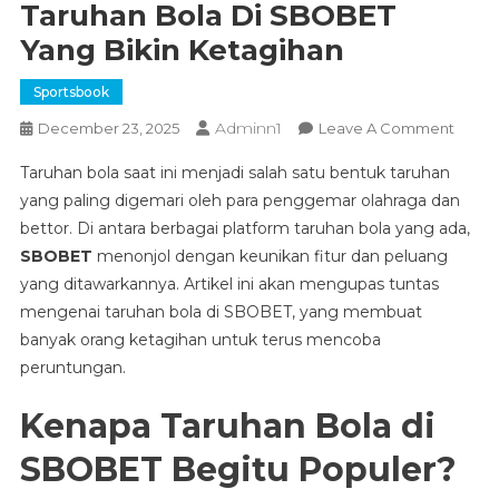
Taruhan Bola Di SBOBET
Yang Bikin Ketagihan
Sportsbook
Adminn1
On
December 23, 2025
Leave A Comment
Memb
Taruhan bola saat ini menjadi salah satu bentuk taruhan
Keuni
yang paling digemari oleh para penggemar olahraga dan
Taruh
bettor. Di antara berbagai platform taruhan bola yang ada,
Bola
SBOBET
menonjol dengan keunikan fitur dan peluang
Di
SBOB
yang ditawarkannya. Artikel ini akan mengupas tuntas
Yang
mengenai taruhan bola di SBOBET, yang membuat
Bikin
banyak orang ketagihan untuk terus mencoba
Ketag
peruntungan.
Kenapa Taruhan Bola di
SBOBET Begitu Populer?