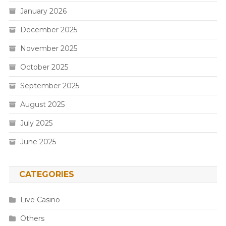
January 2026
December 2025
November 2025
October 2025
September 2025
August 2025
July 2025
June 2025
CATEGORIES
Live Casino
Others