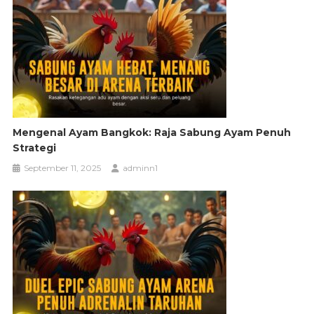
Mengenal Ayam Bangkok: Raja Sabung Ayam Penuh
Strategi
September 11, 2025
adminn1