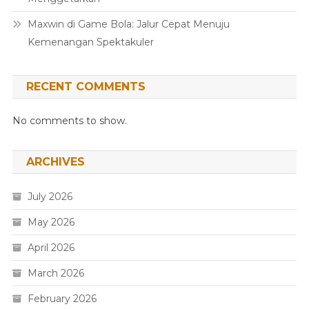
Maxwin di Game Bola: Jalur Cepat Menuju
Kemenangan Spektakuler
RECENT COMMENTS
No comments to show.
ARCHIVES
July 2026
May 2026
April 2026
March 2026
February 2026