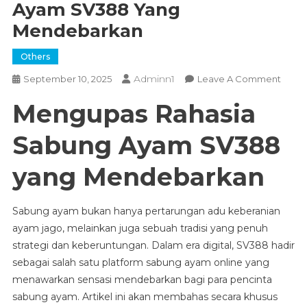
Ayam SV388 Yang
Mendebarkan
Others
Adminn1
On
September 10, 2025
Leave A Comment
Meng
Mengupas Rahasia
Rahas
Sabu
Sabung Ayam SV388
Ayam
SV38
yang Mendebarkan
Yang
Mend
Sabung ayam bukan hanya pertarungan adu keberanian
ayam jago, melainkan juga sebuah tradisi yang penuh
strategi dan keberuntungan. Dalam era digital, SV388 hadir
sebagai salah satu platform sabung ayam online yang
menawarkan sensasi mendebarkan bagi para pencinta
sabung ayam. Artikel ini akan membahas secara khusus