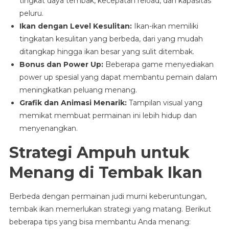
tingkat daya tembak, kecepatan reload, dan kapasitas
peluru.
Ikan dengan Level Kesulitan:
Ikan-ikan memiliki
tingkatan kesulitan yang berbeda, dari yang mudah
ditangkap hingga ikan besar yang sulit ditembak.
Bonus dan Power Up:
Beberapa game menyediakan
power up spesial yang dapat membantu pemain dalam
meningkatkan peluang menang.
Grafik dan Animasi Menarik:
Tampilan visual yang
memikat membuat permainan ini lebih hidup dan
menyenangkan.
Strategi Ampuh untuk
Menang di Tembak Ikan
Berbeda dengan permainan judi murni keberuntungan,
tembak ikan memerlukan strategi yang matang. Berikut
beberapa tips yang bisa membantu Anda menang: