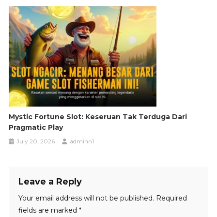
Mystic Fortune Slot: Keseruan Tak Terduga Dari
Pragmatic Play
July 20, 2026
adminn1
Leave a Reply
Your email address will not be published.
Required
fields are marked
*