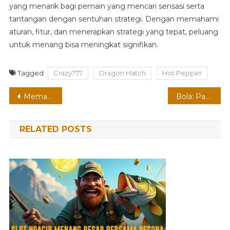
yang menarik bagi pemain yang mencari sensasi serta
tantangan dengan sentuhan strategi. Dengan memahami
aturan, fitur, dan menerapkan strategi yang tepat, peluang
untuk menang bisa meningkat signifikan.
Tagged
Crazy777
Dragon Hatch
Hot Pepper
Post
Memahami Slot: Panduan Lengkap Mesin Slot dan Cara Kerjanya
Bola: Panduan Lengkap dan Informasi Terbaru
navigation
RELATED POSTS