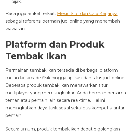
bijak.
Baca juga artikel terkait:
Mesin Slot dan Cara Kerjanya
sebagai referensi bermain judi online yang menambah
wawasan.
Platform dan Produk
Tembak Ikan
Permainan tembak ikan tersedia di berbagai platform
mulai dari arcade fisik hingga aplikasi dan situs judi online.
Beberapa produk tembak ikan menawarkan fitur
multiplayer yang memungkinkan Anda bermain bersama
teman atau pemain lain secara real-time. Hal ini
meningkatkan daya tarik sosial sekaligus kompetisi antar
pemain.
Secara umum, produk tembak ikan dapat digolongkan