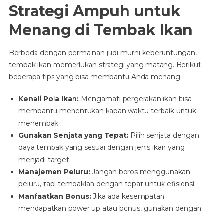
Strategi Ampuh untuk
Menang di Tembak Ikan
Berbeda dengan permainan judi murni keberuntungan,
tembak ikan memerlukan strategi yang matang. Berikut
beberapa tips yang bisa membantu Anda menang:
Kenali Pola Ikan:
Mengamati pergerakan ikan bisa
membantu menentukan kapan waktu terbaik untuk
menembak.
Gunakan Senjata yang Tepat:
Pilih senjata dengan
daya tembak yang sesuai dengan jenis ikan yang
menjadi target.
Manajemen Peluru:
Jangan boros menggunakan
peluru, tapi tembaklah dengan tepat untuk efisiensi.
Manfaatkan Bonus:
Jika ada kesempatan
mendapatkan power up atau bonus, gunakan dengan