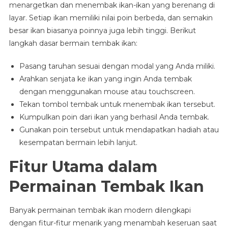
menargetkan dan menembak ikan-ikan yang berenang di
layar. Setiap ikan memiliki nilai poin berbeda, dan semakin
besar ikan biasanya poinnya juga lebih tinggi. Berikut
langkah dasar bermain tembak ikan:
Pasang taruhan sesuai dengan modal yang Anda miliki.
Arahkan senjata ke ikan yang ingin Anda tembak
dengan menggunakan mouse atau touchscreen.
Tekan tombol tembak untuk menembak ikan tersebut.
Kumpulkan poin dari ikan yang berhasil Anda tembak.
Gunakan poin tersebut untuk mendapatkan hadiah atau
kesempatan bermain lebih lanjut.
Fitur Utama dalam
Permainan Tembak Ikan
Banyak permainan tembak ikan modern dilengkapi
dengan fitur-fitur menarik yang menambah keseruan saat