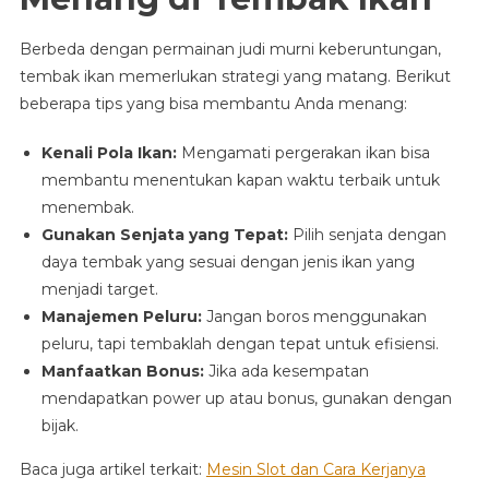
Berbeda dengan permainan judi murni keberuntungan,
tembak ikan memerlukan strategi yang matang. Berikut
beberapa tips yang bisa membantu Anda menang:
Kenali Pola Ikan:
Mengamati pergerakan ikan bisa
membantu menentukan kapan waktu terbaik untuk
menembak.
Gunakan Senjata yang Tepat:
Pilih senjata dengan
daya tembak yang sesuai dengan jenis ikan yang
menjadi target.
Manajemen Peluru:
Jangan boros menggunakan
peluru, tapi tembaklah dengan tepat untuk efisiensi.
Manfaatkan Bonus:
Jika ada kesempatan
mendapatkan power up atau bonus, gunakan dengan
bijak.
Baca juga artikel terkait:
Mesin Slot dan Cara Kerjanya