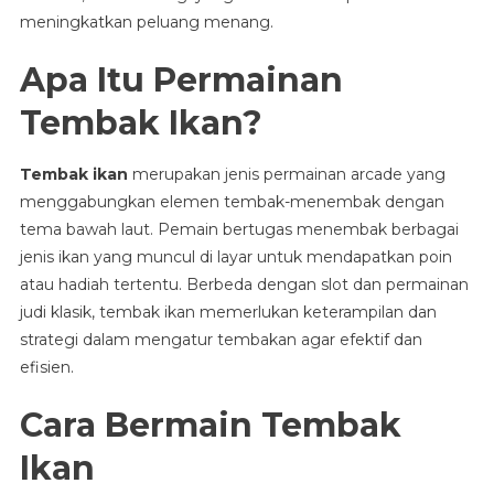
meningkatkan peluang menang.
Apa Itu Permainan
Tembak Ikan?
Tembak ikan
merupakan jenis permainan arcade yang
menggabungkan elemen tembak-menembak dengan
tema bawah laut. Pemain bertugas menembak berbagai
jenis ikan yang muncul di layar untuk mendapatkan poin
atau hadiah tertentu. Berbeda dengan slot dan permainan
judi klasik, tembak ikan memerlukan keterampilan dan
strategi dalam mengatur tembakan agar efektif dan
efisien.
Cara Bermain Tembak
Ikan