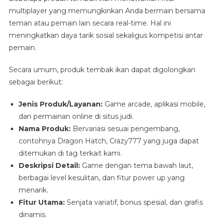
multiplayer yang memungkinkan Anda bermain bersama
teman atau pemain lain secara real-time. Hal ini
meningkatkan daya tarik sosial sekaligus kompetisi antar
pemain.
Secara umum, produk tembak ikan dapat digolongkan
sebagai berikut:
Jenis Produk/Layanan:
Game arcade, aplikasi mobile,
dan permainan online di situs judi.
Nama Produk:
Bervariasi sesuai pengembang,
contohnya Dragon Hatch, Crazy777 yang juga dapat
ditemukan di tag terkait kami.
Deskripsi Detail:
Game dengan tema bawah laut,
berbagai level kesulitan, dan fitur power up yang
menarik.
Fitur Utama:
Senjata variatif, bonus spesial, dan grafis
dinamis.