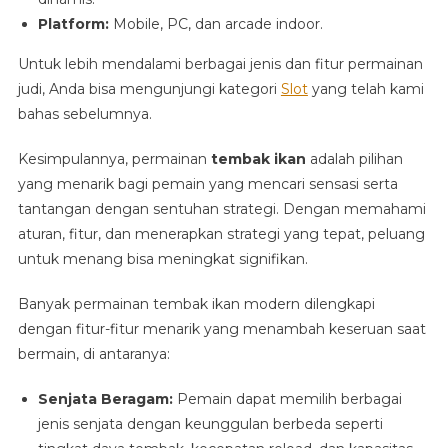
Platform:
Mobile, PC, dan arcade indoor.
Untuk lebih mendalami berbagai jenis dan fitur permainan
judi, Anda bisa mengunjungi kategori
Slot
yang telah kami
bahas sebelumnya.
Kesimpulannya, permainan
tembak ikan
adalah pilihan
yang menarik bagi pemain yang mencari sensasi serta
tantangan dengan sentuhan strategi. Dengan memahami
aturan, fitur, dan menerapkan strategi yang tepat, peluang
untuk menang bisa meningkat signifikan.
Banyak permainan tembak ikan modern dilengkapi
dengan fitur-fitur menarik yang menambah keseruan saat
bermain, di antaranya:
Senjata Beragam:
Pemain dapat memilih berbagai
jenis senjata dengan keunggulan berbeda seperti