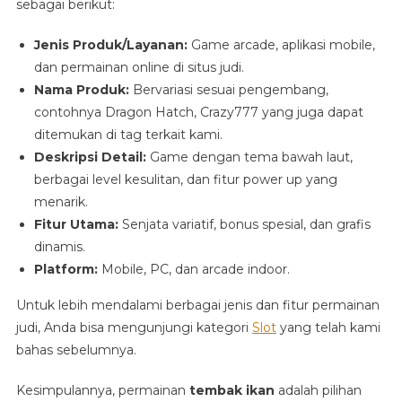
sebagai berikut:
Jenis Produk/Layanan:
Game arcade, aplikasi mobile,
dan permainan online di situs judi.
Nama Produk:
Bervariasi sesuai pengembang,
contohnya Dragon Hatch, Crazy777 yang juga dapat
ditemukan di tag terkait kami.
Deskripsi Detail:
Game dengan tema bawah laut,
berbagai level kesulitan, dan fitur power up yang
menarik.
Fitur Utama:
Senjata variatif, bonus spesial, dan grafis
dinamis.
Platform:
Mobile, PC, dan arcade indoor.
Untuk lebih mendalami berbagai jenis dan fitur permainan
judi, Anda bisa mengunjungi kategori
Slot
yang telah kami
bahas sebelumnya.
Kesimpulannya, permainan
tembak ikan
adalah pilihan