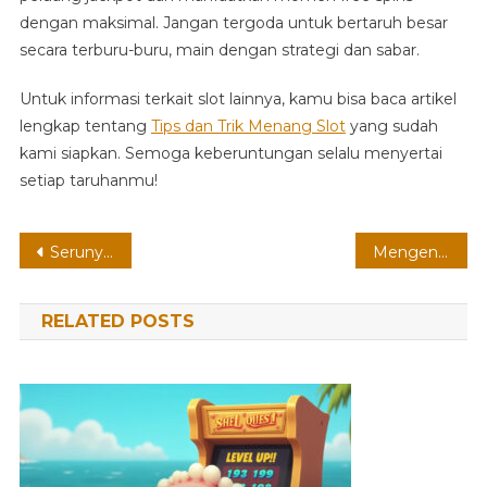
dengan maksimal. Jangan tergoda untuk bertaruh besar
secara terburu-buru, main dengan strategi dan sabar.
Untuk informasi terkait slot lainnya, kamu bisa baca artikel
lengkap tentang
Tips dan Trik Menang Slot
yang sudah
kami siapkan. Semoga keberuntungan selalu menyertai
setiap taruhanmu!
Post
Serunya Main CQ9 Arcade: Permainan Arcade Penuh Aksi!
Mengenal Ayam Bangkok: Raja di Dunia Sabung Ayam
navigation
RELATED POSTS