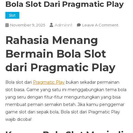
Bola Slot Dari Pragmatic Play
Slot
Adminn1
On
November 9, 2025
Leave A Comment
Rahasia
Rahasia Menang
Menan
Bermai
Bermain Bola Slot
Bola
Slot
dari Pragmatic Play
Dari
Pragma
Play
Bola slot dari
Pragmatic Play
bukan sekadar permainan
slot biasa. Game yang satu ini menggabungkan tema bola
yang seru dengan fitur-fitur menguntungkan yang bisa
membuat pemain semakin betah. Jika kamu penggemar
game slot dan sepak bola, Bola slot dari Pragmatic Play
wajib dicoba!