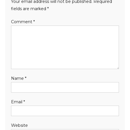
Your email address will not be published.
Required
fields are marked
*
Comment
*
Name
*
Email
*
Website