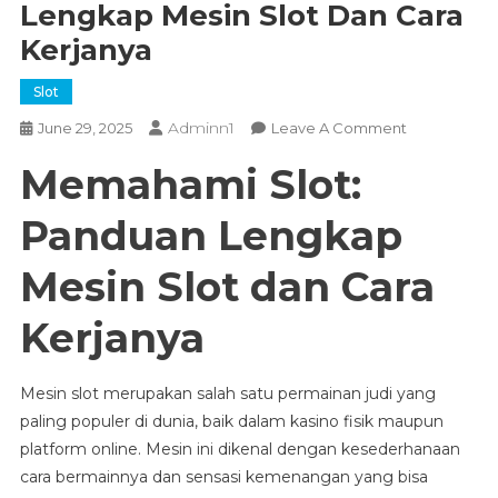
Lengkap Mesin Slot Dan Cara
Kerjanya
Slot
Adminn1
On
June 29, 2025
Leave A Comment
Memahami
Memahami Slot:
Slot:
Panduan
Panduan Lengkap
Lengkap
Mesin
Mesin Slot dan Cara
Slot
Dan
Kerjanya
Cara
Kerjanya
Mesin slot merupakan salah satu permainan judi yang
paling populer di dunia, baik dalam kasino fisik maupun
platform online. Mesin ini dikenal dengan kesederhanaan
cara bermainnya dan sensasi kemenangan yang bisa