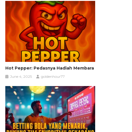
Hot Pepper: Pedasnya Hadiah Membara
June 4, 2025
goldenhour77