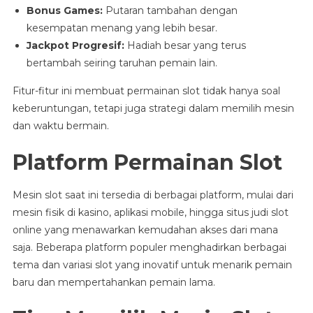
Bonus Games:
Putaran tambahan dengan
kesempatan menang yang lebih besar.
Jackpot Progresif:
Hadiah besar yang terus
bertambah seiring taruhan pemain lain.
Fitur-fitur ini membuat permainan slot tidak hanya soal
keberuntungan, tetapi juga strategi dalam memilih mesin
dan waktu bermain.
Platform Permainan Slot
Mesin slot saat ini tersedia di berbagai platform, mulai dari
mesin fisik di kasino, aplikasi mobile, hingga situs judi slot
online yang menawarkan kemudahan akses dari mana
saja. Beberapa platform populer menghadirkan berbagai
tema dan variasi slot yang inovatif untuk menarik pemain
baru dan mempertahankan pemain lama.