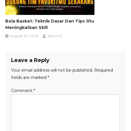
Bola Basket: Teknik Dasar Dan Tips Jitu
Meningkatkan Skill
August 30, 2025
adminn1
Leave a Reply
Your email address will not be published.
Required
fields are marked
*
Comment
*