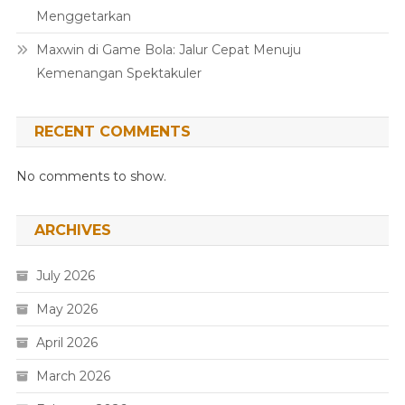
Menggetarkan
Maxwin di Game Bola: Jalur Cepat Menuju
Kemenangan Spektakuler
RECENT COMMENTS
No comments to show.
ARCHIVES
July 2026
May 2026
April 2026
March 2026