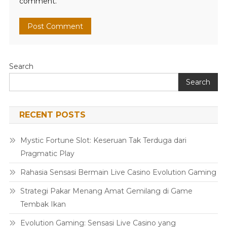
comment.
Search
Search
RECENT POSTS
Mystic Fortune Slot: Keseruan Tak Terduga dari
Pragmatic Play
Rahasia Sensasi Bermain Live Casino Evolution Gaming
Strategi Pakar Menang Amat Gemilang di Game
Tembak Ikan
Evolution Gaming: Sensasi Live Casino yang