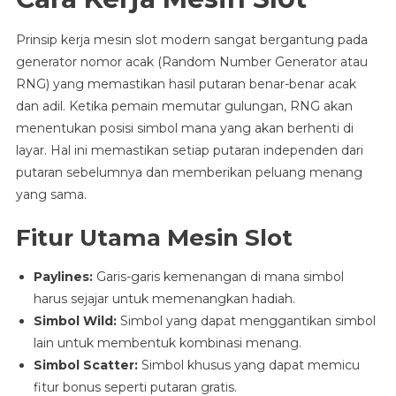
Prinsip kerja mesin slot modern sangat bergantung pada
generator nomor acak (Random Number Generator atau
RNG) yang memastikan hasil putaran benar-benar acak
dan adil. Ketika pemain memutar gulungan, RNG akan
menentukan posisi simbol mana yang akan berhenti di
layar. Hal ini memastikan setiap putaran independen dari
putaran sebelumnya dan memberikan peluang menang
yang sama.
Fitur Utama Mesin Slot
Paylines:
Garis-garis kemenangan di mana simbol
harus sejajar untuk memenangkan hadiah.
Simbol Wild:
Simbol yang dapat menggantikan simbol
lain untuk membentuk kombinasi menang.
Simbol Scatter:
Simbol khusus yang dapat memicu
fitur bonus seperti putaran gratis.