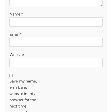
Name
*
Email
*
Website
Save my name,
email, and
website in this
browser for the
next time I