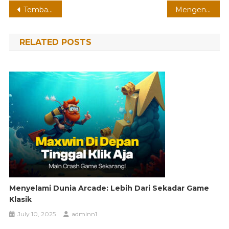
Post
Tembak Ikan: Panduan Lengkap dan Strategi Bermain
Mengenal Lebih Jauh tentang Tembak Ikan: Cara Bermain, Fitur, dan Strategi
navigation
RELATED POSTS
Menyelami Dunia Arcade: Lebih Dari Sekadar Game
Klasik
July 10, 2025
adminn1