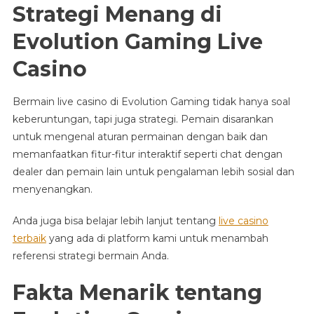
Strategi Menang di
Evolution Gaming Live
Casino
Bermain live casino di Evolution Gaming tidak hanya soal
keberuntungan, tapi juga strategi. Pemain disarankan
untuk mengenal aturan permainan dengan baik dan
memanfaatkan fitur-fitur interaktif seperti chat dengan
dealer dan pemain lain untuk pengalaman lebih sosial dan
menyenangkan.
Anda juga bisa belajar lebih lanjut tentang
live casino
terbaik
yang ada di platform kami untuk menambah
referensi strategi bermain Anda.
Fakta Menarik tentang