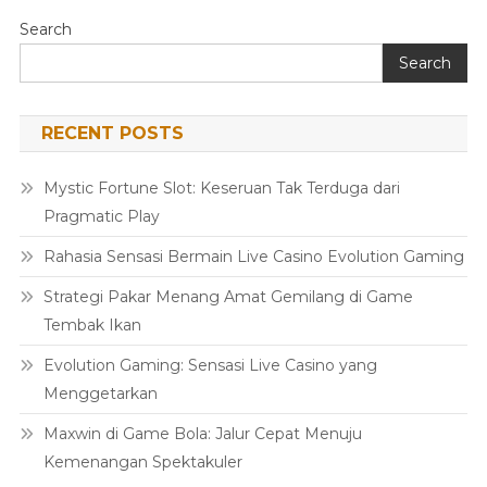
Search
Search
RECENT POSTS
Mystic Fortune Slot: Keseruan Tak Terduga dari
Pragmatic Play
Rahasia Sensasi Bermain Live Casino Evolution Gaming
Strategi Pakar Menang Amat Gemilang di Game
Tembak Ikan
Evolution Gaming: Sensasi Live Casino yang
Menggetarkan
Maxwin di Game Bola: Jalur Cepat Menuju
Kemenangan Spektakuler