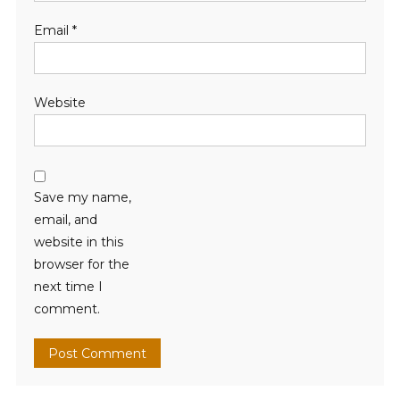
Email
*
Website
Save my name,
email, and
website in this
browser for the
next time I
comment.