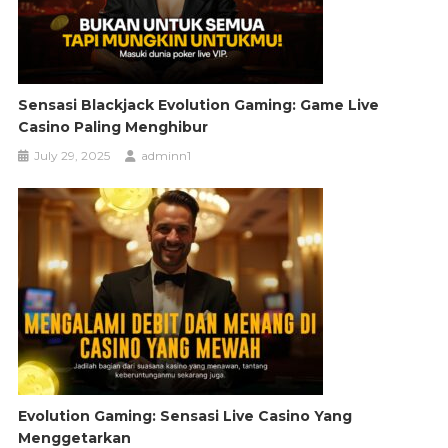
Sensasi Blackjack Evolution Gaming: Game Live
Casino Paling Menghibur
July 29, 2025
adminn1
Evolution Gaming: Sensasi Live Casino Yang
Menggetarkan