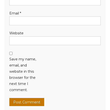
Email
*
Website
Save my name,
email, and
website in this
browser for the
next time I
comment.