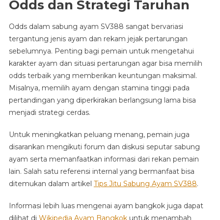
Odds dan Strategi Taruhan
Odds dalam sabung ayam SV388 sangat bervariasi
tergantung jenis ayam dan rekam jejak pertarungan
sebelumnya. Penting bagi pemain untuk mengetahui
karakter ayam dan situasi pertarungan agar bisa memilih
odds terbaik yang memberikan keuntungan maksimal.
Misalnya, memilih ayam dengan stamina tinggi pada
pertandingan yang diperkirakan berlangsung lama bisa
menjadi strategi cerdas.
Untuk meningkatkan peluang menang, pemain juga
disarankan mengikuti forum dan diskusi seputar sabung
ayam serta memanfaatkan informasi dari rekan pemain
lain. Salah satu referensi internal yang bermanfaat bisa
ditemukan dalam artikel
Tips Jitu Sabung Ayam SV388
.
Informasi lebih luas mengenai ayam bangkok juga dapat
dilihat di
Wikipedia Ayam Bangkok
untuk menambah