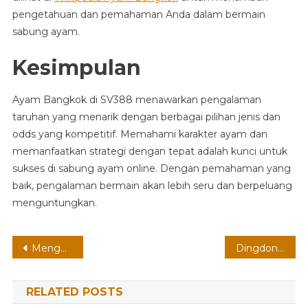
pengetahuan dan pemahaman Anda dalam bermain
sabung ayam.
Kesimpulan
Ayam Bangkok di SV388 menawarkan pengalaman
taruhan yang menarik dengan berbagai pilihan jenis dan
odds yang kompetitif. Memahami karakter ayam dan
memanfaatkan strategi dengan tepat adalah kunci untuk
sukses di sabung ayam online. Dengan pemahaman yang
baik, pengalaman bermain akan lebih seru dan berpeluang
menguntungkan.
Post
Mengenal Kehebatan Evolution Gaming di Dunia Live Casino
Dingdong Fishing: Game Arcade dari CQ9 yang Bikin Ketagihan
navigation
RELATED POSTS