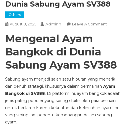
Dunia Sabung Ayam SV388
Others
Adminn1
On
August 8, 2025
Leave A Comment
Mengenal
Mengenal Ayam
Ayam
Bangkok
Bangkok di Dunia
Di
Dunia
Sabung Ayam SV388
Sabung
Ayam
SV388
Sabung ayam menjadi salah satu hiburan yang menarik
dan penuh strategi, khususnya dalam permainan
Ayam
Bangkok di SV388
. Di platform ini, ayam bangkok adalah
jenis paling populer yang sering dipilih oleh para pemain
untuk bertaruh karena kekuatan dan kelincahan ayam ini
yang sering jadi penentu kemenangan dalam sabung
ayam.