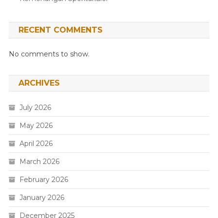
RECENT COMMENTS
No comments to show.
ARCHIVES
July 2026
May 2026
April 2026
March 2026
February 2026
January 2026
December 2025