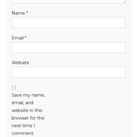
Name
*
Email
*
Website
Save my name,
email, and
website in this
browser for the
next time I
comment.