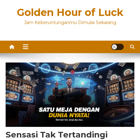
Skip
Golden Hour of Luck
to
content
Jam Keberuntunganmu Dimulai Sekarang
Sensasi Tak Tertandingi