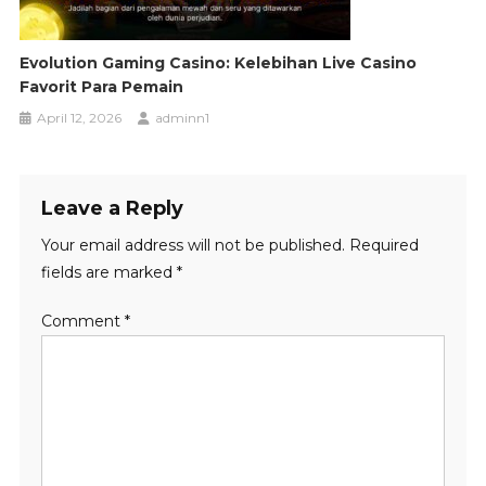
Evolution Gaming Casino: Kelebihan Live Casino
Favorit Para Pemain
April 12, 2026
adminn1
Leave a Reply
Your email address will not be published.
Required
fields are marked
*
Comment
*