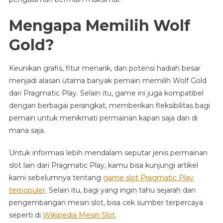
Mengapa Memilih Wolf
Gold?
Keunikan grafis, fitur menarik, dan potensi hadiah besar
menjadi alasan utama banyak pemain memilih Wolf Gold
dari Pragmatic Play. Selain itu, game ini juga kompatibel
dengan berbagai perangkat, memberikan fleksibilitas bagi
pemain untuk menikmati permainan kapan saja dan di
mana saja.
Untuk informasi lebih mendalam seputar jenis permainan
slot lain dari Pragmatic Play, kamu bisa kunjungi artikel
kami sebelumnya tentang
game slot Pragmatic Play
terpopuler
. Selain itu, bagi yang ingin tahu sejarah dan
pengembangan mesin slot, bisa cek sumber terpercaya
seperti di
Wikipedia Mesin Slot
.