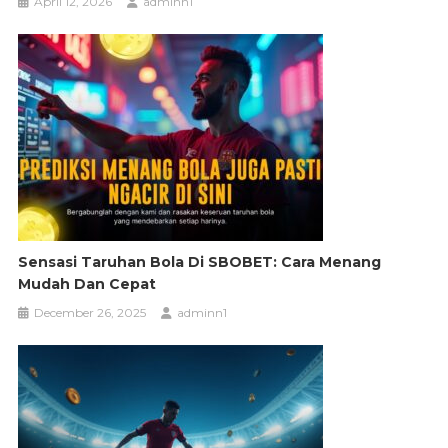
April 12, 2026
adminn1
Sensasi Taruhan Bola Di SBOBET: Cara Menang
Mudah Dan Cepat
December 26, 2025
adminn1