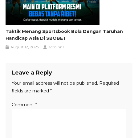
Taktik Menang Sportsbook Bola Dengan Taruhan
Handicap Asia Di SBOBET
August 12, 2025
adminn1
Leave a Reply
Your email address will not be published.
Required
fields are marked
*
Comment
*