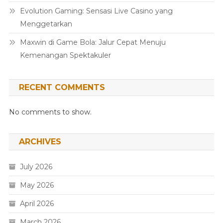
Evolution Gaming: Sensasi Live Casino yang
Menggetarkan
Maxwin di Game Bola: Jalur Cepat Menuju
Kemenangan Spektakuler
RECENT COMMENTS
No comments to show.
ARCHIVES
July 2026
May 2026
April 2026
March 2026