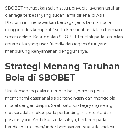
SBOBET merupakan salah satu penyedia layanan taruhan
olahraga terbesar yang sudah lama dikenal di Asia.
Platform ini menawarkan berbagai jenis taruhan bola
dengan odds kompetitif serta kemudahan dalam bermain
secara online. Keunggulan SBOBET terletak pada tampilan
antarmuka yang user-friendly dan ragam fitur yang
mendukung kenyamanan penggunanya.
Strategi Menang Taruhan
Bola di SBOBET
Untuk menang dalam taruhan bola, pemain perlu
memahami dasar analisis pertandingan dan mengelola
modal dengan disiplin. Salah satu strategi yang sering
dipakai adalah fokus pada pertandingan tertentu dan
pasaran yang Anda kuasai. Misalnya, bertaruh pada
handicap atau over/under berdasarkan statistik terakhir.