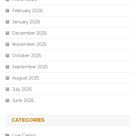
February 2026
January 2026
December 2025
November 2025
October 2025
September 2025
August 2025
July 2025
June 2025
CATEGORIES
Live Casino