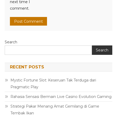
next time I
comment.
Search
Search
RECENT POSTS
Mystic Fortune Slot: Keseruan Tak Terduga dari
Pragmatic Play
Rahasia Sensasi Bermain Live Casino Evolution Gaming
Strategi Pakar Menang Amat Gemilang di Game
Tembak Ikan