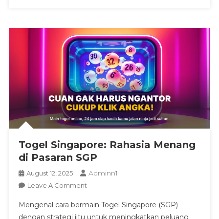
Real-
Time
Togel Singapore: Rahasia Menang
di Pasaran SGP
Adminn1
August 12, 2025
On
Leave A Comment
Togel
Mengenal cara bermain Togel Singapore (SGP)
Singapore:
dengan strategi jitu untuk meningkatkan peluang
Rahasia