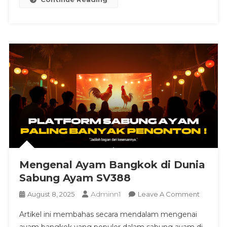
Bikin
Ketagihan
Mengenal Ayam Bangkok di Dunia
Sabung Ayam SV388
Adminn1
On
August 8, 2025
Leave A Comment
Mengen
Artikel ini membahas secara mendalam mengenai
Ayam
ayam bangkok yang populer dalam sabung ayam di