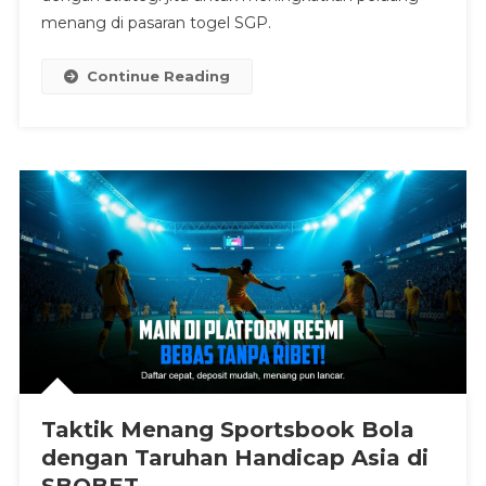
menang di pasaran togel SGP.
Menang
Di
Pasaran
Continue Reading
SGP
Taktik Menang Sportsbook Bola
dengan Taruhan Handicap Asia di