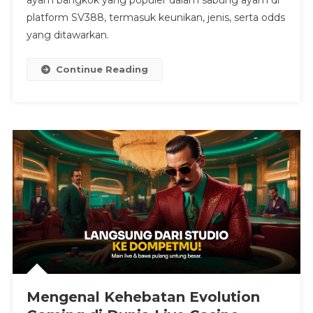
Bangko
platform SV388, termasuk keunikan, jenis, serta odds
Di
yang ditawarkan.
Dunia
Sabung
Ayam
Continue Reading
SV388
Mengenal Kehebatan Evolution