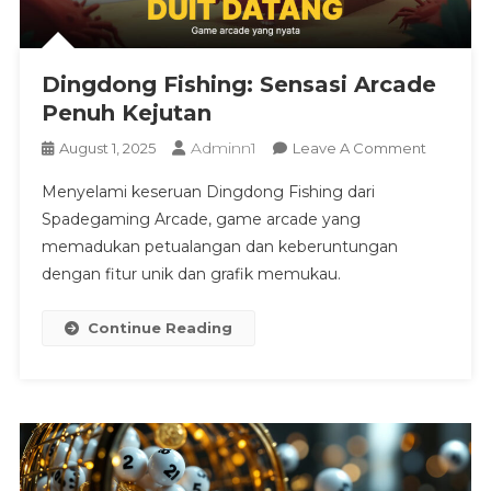
Dingdong Fishing: Sensasi Arcade
Penuh Kejutan
Adminn1
On
August 1, 2025
Leave A Comment
Dingdon
Menyelami keseruan Dingdong Fishing dari
Fishing:
Spadegaming Arcade, game arcade yang
Sensasi
memadukan petualangan dan keberuntungan
Arcade
dengan fitur unik dan grafik memukau.
Penuh
Kejutan
Continue Reading