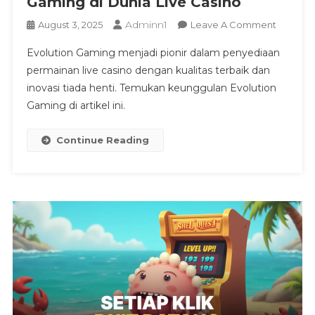
Gaming di Dunia Live Casino
Adminn1
On
August 3, 2025
Leave A Comment
Mengen
Evolution Gaming menjadi pionir dalam penyediaan
Keheba
permainan live casino dengan kualitas terbaik dan
Evolutio
inovasi tiada henti. Temukan keunggulan Evolution
Gaming
Gaming di artikel ini.
Di
Dunia
Live
Continue Reading
Casino