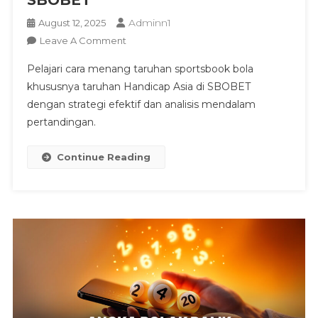
SBOBET
Adminn1
August 12, 2025
On
Leave A Comment
Taktik
Pelajari cara menang taruhan sportsbook bola
Menang
khususnya taruhan Handicap Asia di SBOBET
Sportsbook
dengan strategi efektif dan analisis mendalam
Bola
pertandingan.
Dengan
Taruhan
Handicap
Continue Reading
Asia
Di
SBOBET