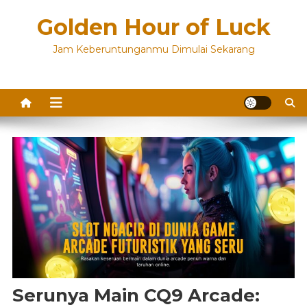
Skip
Golden Hour of Luck
to
content
Jam Keberuntunganmu Dimulai Sekarang
Serunya Main CQ9 Arcade: