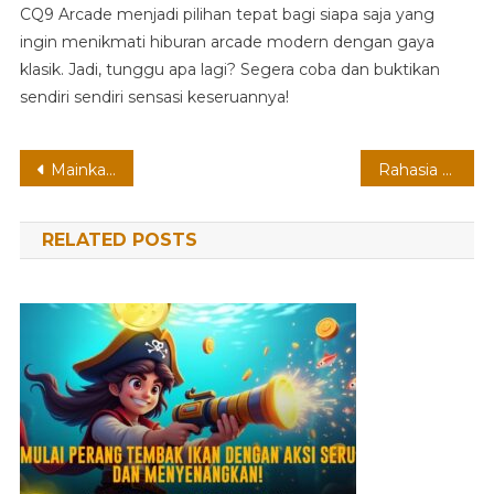
CQ9 Arcade menjadi pilihan tepat bagi siapa saja yang
ingin menikmati hiburan arcade modern dengan gaya
klasik. Jadi, tunggu apa lagi? Segera coba dan buktikan
sendiri sendiri sensasi keseruannya!
Post
Mainkan Serunya Togel Singapore dengan Strategi Terbaikmu
Rahasia Menang Bermain Bola Slot dari Pragmatic Play
navigation
RELATED POSTS