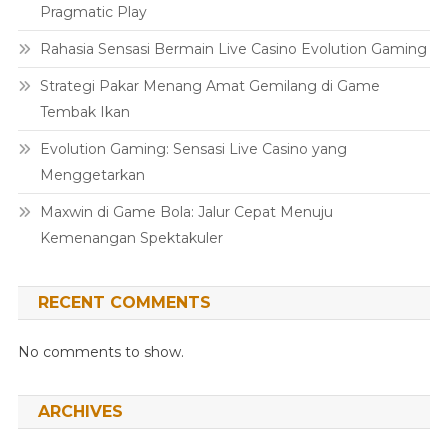
Pragmatic Play
Rahasia Sensasi Bermain Live Casino Evolution Gaming
Strategi Pakar Menang Amat Gemilang di Game
Tembak Ikan
Evolution Gaming: Sensasi Live Casino yang
Menggetarkan
Maxwin di Game Bola: Jalur Cepat Menuju
Kemenangan Spektakuler
RECENT COMMENTS
No comments to show.
ARCHIVES