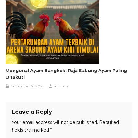
Mengenal Ayam Bangkok: Raja Sabung Ayam Paling
Ditakuti
November 19, 2025
adminn1
Leave a Reply
Your email address will not be published.
Required
fields are marked
*