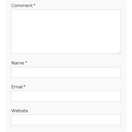
Comment
*
Name
*
Email
*
Website