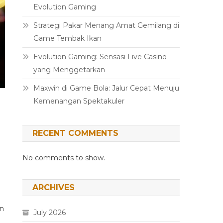
Evolution Gaming
Strategi Pakar Menang Amat Gemilang di
Game Tembak Ikan
Evolution Gaming: Sensasi Live Casino
yang Menggetarkan
Maxwin di Game Bola: Jalur Cepat Menuju
Kemenangan Spektakuler
RECENT COMMENTS
No comments to show.
ARCHIVES
in
July 2026