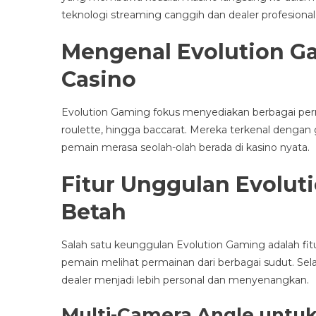
teknologi streaming canggih dan dealer profesional
Mengenal Evolution G
Casino
Evolution Gaming fokus menyediakan berbagai permai
roulette, hingga baccarat. Mereka terkenal dengan g
pemain merasa seolah-olah berada di kasino nyata.
Fitur Unggulan Evolu
Betah
Salah satu keunggulan Evolution Gaming adalah fit
pemain melihat permainan dari berbagai sudut. Sela
dealer menjadi lebih personal dan menyenangkan.
Multi-Camera Angle untu