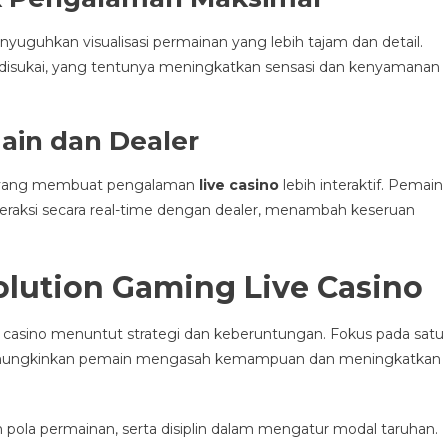
uguhkan visualisasi permainan yang lebih tajam dan detail.
disukai, yang tentunya meningkatkan sensasi dan kenyamanan
ain dan Dealer
si yang membuat pengalaman
live casino
lebih interaktif. Pemain
nteraksi secara real-time dengan dealer, menambah keseruan
olution Gaming Live Casino
ive casino menuntut strategi dan keberuntungan. Fokus pada satu
e memungkinkan pemain mengasah kemampuan dan meningkatkan
pola permainan, serta disiplin dalam mengatur modal taruhan.