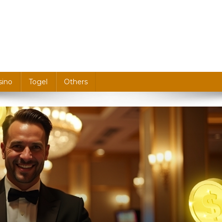
sino
Togel
Others