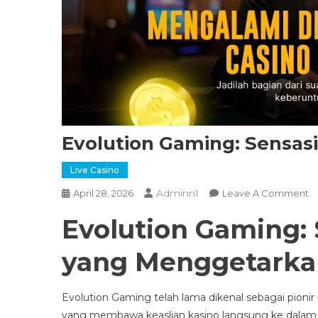
Evolution Gaming: Sensas
Live Casino
Adminn1
O
April 28, 2026
Leave A Comment
Ev
Evolution Gaming: 
G
Se
yang Menggetarka
Li
C
Y
Evolution Gaming telah lama dikenal sebagai pioni
M
yang membawa keaslian kasino langsung ke dalam