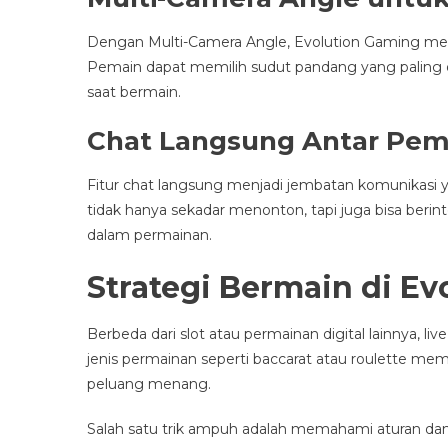
Dengan Multi-Camera Angle, Evolution Gaming meny
Pemain dapat memilih sudut pandang yang paling 
saat bermain.
Chat Langsung Antar Pem
Fitur chat langsung menjadi jembatan komunika
tidak hanya sekadar menonton, tapi juga bisa beri
dalam permainan.
Strategi Bermain di Ev
Berbeda dari slot atau permainan digital lainnya, l
jenis permainan seperti baccarat atau roulett
peluang menang.
Salah satu trik ampuh adalah memahami aturan dan 