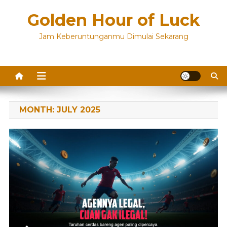
Skip
Golden Hour of Luck
to
content
Jam Keberuntunganmu Dimulai Sekarang
MONTH:
JULY 2025