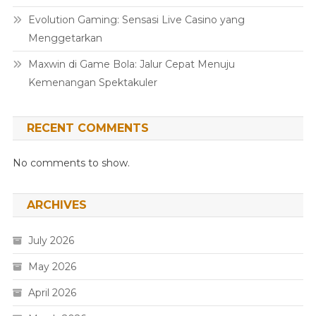
Evolution Gaming: Sensasi Live Casino yang
Menggetarkan
Maxwin di Game Bola: Jalur Cepat Menuju
Kemenangan Spektakuler
RECENT COMMENTS
No comments to show.
ARCHIVES
July 2026
May 2026
April 2026