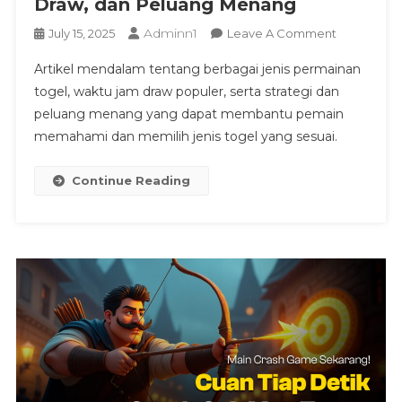
Draw, dan Peluang Menang
Adminn1
On
July 15, 2025
Leave A Comment
Membeda
Artikel mendalam tentang berbagai jenis permainan
Rahasia
togel, waktu jam draw populer, serta strategi dan
Jenis
peluang menang yang dapat membantu pemain
Permainan
memahami dan memilih jenis togel yang sesuai.
Togel:
Strategi,
Jam
Continue Reading
Draw,
Dan
Peluang
Menang