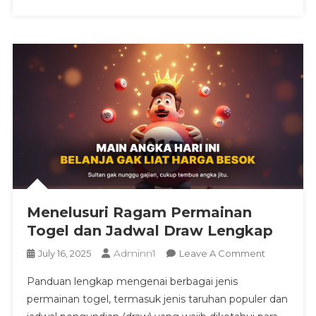
Dari
Sebelumny
Menelusuri Ragam Permainan
Togel dan Jadwal Draw Lengkap
Adminn1
On
July 16, 2025
Leave A Comment
Menelusuri
Panduan lengkap mengenai berbagai jenis
Ragam
permainan togel, termasuk jenis taruhan populer dan
Permainan