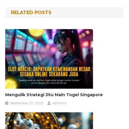
navigation
RELATED POSTS
Mengulik Strategi Jitu Main Togel Singapore
September 23, 2025
adminn1