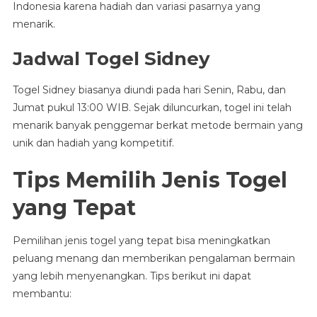
Indonesia karena hadiah dan variasi pasarnya yang
menarik.
Jadwal Togel Sidney
Togel Sidney biasanya diundi pada hari Senin, Rabu, dan
Jumat pukul 13:00 WIB. Sejak diluncurkan, togel ini telah
menarik banyak penggemar berkat metode bermain yang
unik dan hadiah yang kompetitif.
Tips Memilih Jenis Togel
yang Tepat
Pemilihan jenis togel yang tepat bisa meningkatkan
peluang menang dan memberikan pengalaman bermain
yang lebih menyenangkan. Tips berikut ini dapat
membantu: