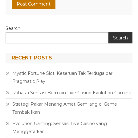
Search
Search
RECENT POSTS
Mystic Fortune Slot: Keseruan Tak Terduga dari
Pragmatic Play
Rahasia Sensasi Bermain Live Casino Evolution Gaming
Strategi Pakar Menang Amat Gemilang di Game
Tembak Ikan
Evolution Gaming: Sensasi Live Casino yang
Menggetarkan