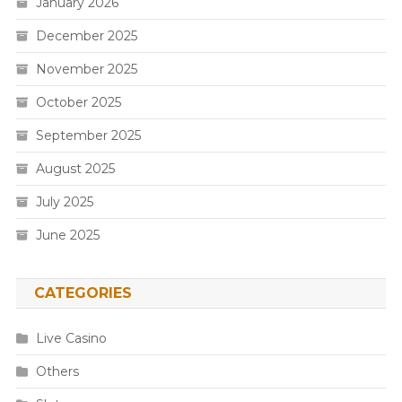
January 2026
December 2025
November 2025
October 2025
September 2025
August 2025
July 2025
June 2025
CATEGORIES
Live Casino
Others