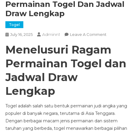
Permainan Togel Dan Jadwal
Draw Lengkap
Togel
Adminn1
On
July 16, 2025
Leave A Comment
Menelusuri
Menelusuri Ragam
Ragam
Permainan
Permainan Togel dan
Togel
Dan
Jadwal Draw
Jadwal
Draw
Lengkap
Lengkap
Togel adalah salah satu bentuk permainan judi angka yang
populer di banyak negara, terutama di Asia Tenggara.
Dengan berbagai macam jenis permainan dan sistem
taruhan yang berbeda, togel menawarkan berbagai pilihan