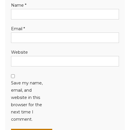
Name
*
Email
*
Website
Save my name,
email, and
website in this
browser for the
next time I
comment.