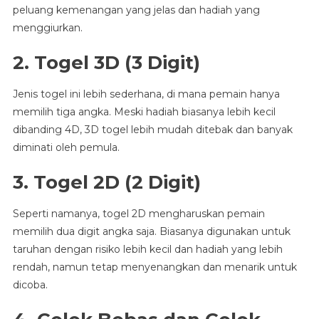
peluang kemenangan yang jelas dan hadiah yang
menggiurkan.
2. Togel 3D (3 Digit)
Jenis togel ini lebih sederhana, di mana pemain hanya
memilih tiga angka. Meski hadiah biasanya lebih kecil
dibanding 4D, 3D togel lebih mudah ditebak dan banyak
diminati oleh pemula.
3. Togel 2D (2 Digit)
Seperti namanya, togel 2D mengharuskan pemain
memilih dua digit angka saja. Biasanya digunakan untuk
taruhan dengan risiko lebih kecil dan hadiah yang lebih
rendah, namun tetap menyenangkan dan menarik untuk
dicoba.