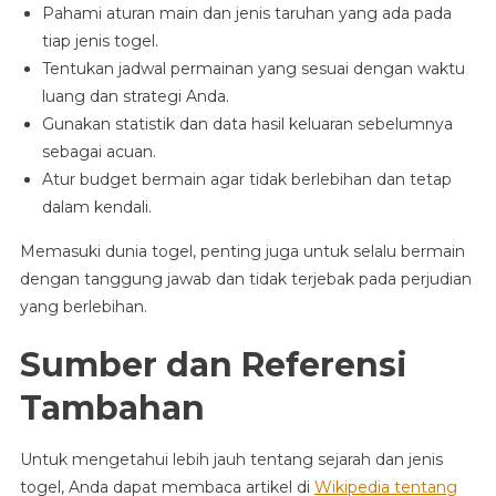
Pahami aturan main dan jenis taruhan yang ada pada
tiap jenis togel.
Tentukan jadwal permainan yang sesuai dengan waktu
luang dan strategi Anda.
Gunakan statistik dan data hasil keluaran sebelumnya
sebagai acuan.
Atur budget bermain agar tidak berlebihan dan tetap
dalam kendali.
Memasuki dunia togel, penting juga untuk selalu bermain
dengan tanggung jawab dan tidak terjebak pada perjudian
yang berlebihan.
Sumber dan Referensi
Tambahan
Untuk mengetahui lebih jauh tentang sejarah dan jenis
togel, Anda dapat membaca artikel di
Wikipedia tentang