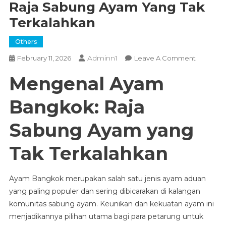
Raja Sabung Ayam Yang Tak
Terkalahkan
Others
Adminn1
On
February 11, 2026
Leave A Comment
Mengena
Mengenal Ayam
Ayam
Bangkok
Bangkok: Raja
Raja
Sabung
Sabung Ayam yang
Ayam
Yang
Tak Terkalahkan
Tak
Terkalah
Ayam Bangkok merupakan salah satu jenis ayam aduan
yang paling populer dan sering dibicarakan di kalangan
komunitas sabung ayam. Keunikan dan kekuatan ayam ini
menjadikannya pilihan utama bagi para petarung untuk