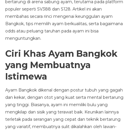
bertarung di arena sabung ayam, terutama pada platform
populer seperti SV388 dan S128. Artikel ini akan
membahas secara rinci mengenai keunggulan ayam
Bangkok, tips memilih ayam berkualitas, serta bagaimana
odds atau peluang taruhan pada ayam ini bisa
menguntungkan.
Ciri Khas Ayam Bangkok
yang Membuatnya
Istimewa
Ayam Bangkok dikenal dengan postur tubuh yang gagah
dan kekar, dengan otot yang kuat serta mental bertarung
yang tinggi. Biasanya, ayam ini memiliki bulu yang
mengkilap dan sisik yang terawat baik. Keunikan lainnya
terletak pada serangan yang cepat dan teknik bertarung
yang variatif, membuatnya sulit dikalahkan oleh lawan-