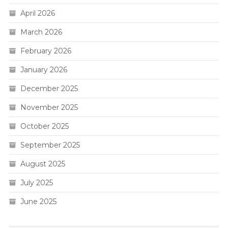
April 2026
March 2026
February 2026
January 2026
December 2025
November 2025
October 2025
September 2025
August 2025
July 2025
June 2025