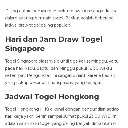
Dialog antara pemain dan waktu draw juga sangat krusial
dalam strategi bermain togel. Berikut adalah beberapa
jadwal draw togel paling populer:
Hari dan Jam Draw Togel
Singapore
Togel Singapore biasanya diundi tiga kali seminggu, yaitu
pada hari Rabu, Sabtu, dan Minggu pukul 18:30 waktu
setempat. Pengundian ini sangat dinanti karena hadiah
yang cukup besar dan transparansi yang terjaga.
Jadwal Togel Hongkong
Togel Hongkong (HK) dikenal dengan pengundian setiap
hari kerja yakni Senin sampai Jumat pukul 23:00 WIB. Ini
adalah salah satu togel yang paling banyak dimainkan di