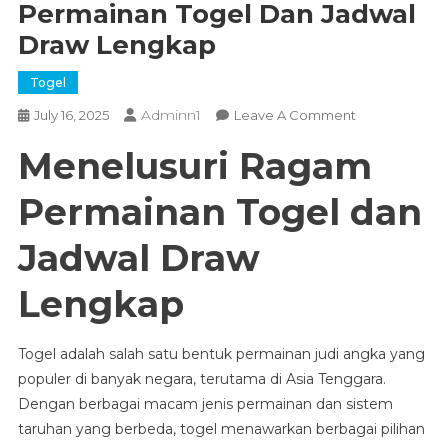
Permainan Togel Dan Jadwal
Draw Lengkap
Togel
Adminn1
On
July 16, 2025
Leave A Comment
Menelusuri
Menelusuri Ragam
Ragam
Permainan
Permainan Togel dan
Togel
Dan
Jadwal Draw
Jadwal
Draw
Lengkap
Lengkap
Togel adalah salah satu bentuk permainan judi angka yang
populer di banyak negara, terutama di Asia Tenggara.
Dengan berbagai macam jenis permainan dan sistem
taruhan yang berbeda, togel menawarkan berbagai pilihan