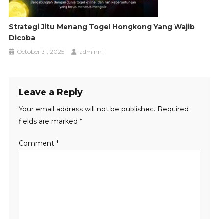
Strategi Jitu Menang Togel Hongkong Yang Wajib
Dicoba
October 31, 2025
adminn1
Leave a Reply
Your email address will not be published.
Required
fields are marked
*
Comment
*