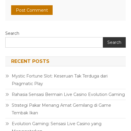
Search
Search
RECENT POSTS
Mystic Fortune Slot: Keseruan Tak Terduga dari
Pragmatic Play
Rahasia Sensasi Bermain Live Casino Evolution Gaming
Strategi Pakar Menang Amat Gemilang di Game
Tembak Ikan
Evolution Gaming: Sensasi Live Casino yang