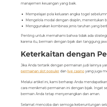
manajemen keuangan yang baik.
Mempelajari pola keluaran angka togel sebelum
Mengelola modal dengan disiplin, menentukan 
Menggunakan kombinasi jenis taruhan yang berb
Penting untuk memahami bahwa tidak ada strateg
karena itu, bermain dengan bijak dan tanggung jaw
Keterkaitan dengan Pe
Jika Anda tertarik dengan permainan judi lainnya y
permainan slot populer
dan
live casino
yang juga me
Melalui artikel ini, kami berharap Anda mendapat
cara menikmati permainan ini dengan bijak. Ingat 
bermain Anda tetap menyenangkan dan aman.
Selamat mencoba dan semoga keberuntungan selal