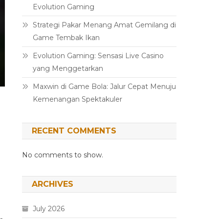
Evolution Gaming
Strategi Pakar Menang Amat Gemilang di
Game Tembak Ikan
Evolution Gaming: Sensasi Live Casino
yang Menggetarkan
Maxwin di Game Bola: Jalur Cepat Menuju
Kemenangan Spektakuler
RECENT COMMENTS
No comments to show.
ARCHIVES
July 2026