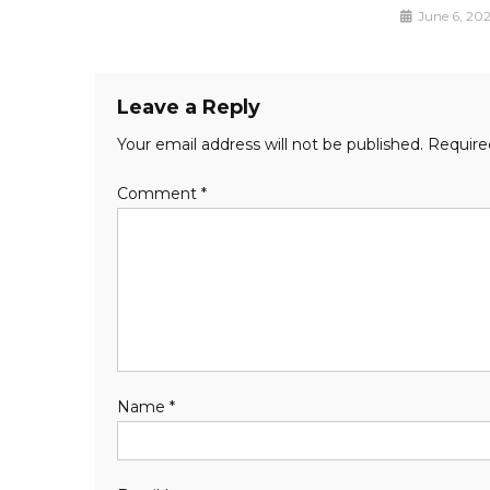
June 6, 20
Leave a Reply
Your email address will not be published.
Require
Comment
*
Name
*