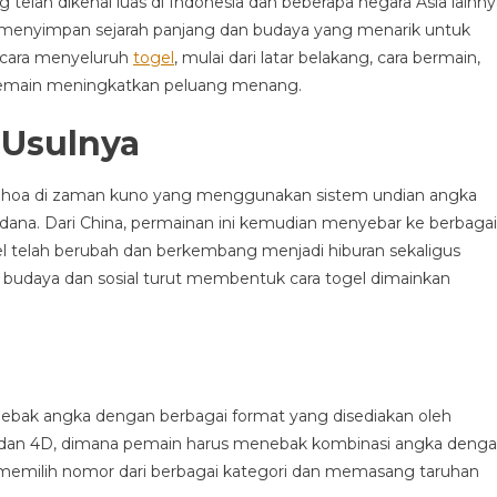
elah dikenal luas di Indonesia dan beberapa negara Asia lainny
rategi
l menyimpan sejarah panjang dan budaya yang menarik untuk
enang
secara menyeluruh
togel
, mulai dari latar belakang, cara bermain,
pemain meningkatkan peluang menang.
 Usulnya
onghoa di zaman kuno yang menggunakan sistem undian angka
ana. Dari China, permainan ini kemudian menyebar ke berbagai
gel telah berubah dan berkembang menjadi hiburan sekaligus
k budaya dan sosial turut membentuk cara togel dimainkan
nebak angka dengan berbagai format yang disediakan oleh
, dan 4D, dimana pemain harus menebak kombinasi angka deng
emilih nomor dari berbagai kategori dan memasang taruhan