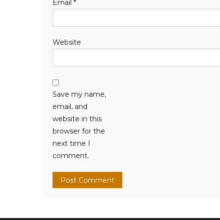
Email
*
Website
Save my name,
email, and
website in this
browser for the
next time I
comment.