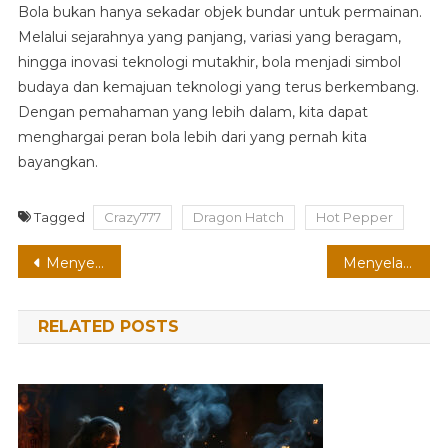
Bola bukan hanya sekadar objek bundar untuk permainan.
Melalui sejarahnya yang panjang, variasi yang beragam,
hingga inovasi teknologi mutakhir, bola menjadi simbol
budaya dan kemajuan teknologi yang terus berkembang.
Dengan pemahaman yang lebih dalam, kita dapat
menghargai peran bola lebih dari yang pernah kita
bayangkan.
Tagged
Crazy777
Dragon Hatch
Hot Pepper
Post
Menyelami Dunia Arcade: Lebih dari Sekadar Game Klasik
Menyelami Dunia Togel: Strategi, Sejarah, dan Fakta Menarik
navigation
RELATED POSTS