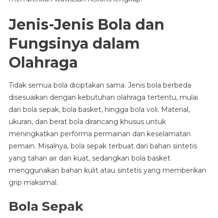
Jenis-Jenis Bola dan
Fungsinya dalam
Olahraga
Tidak semua bola diciptakan sama. Jenis bola berbeda
disesuaikan dengan kebutuhan olahraga tertentu, mulai
dari bola sepak, bola basket, hingga bola voli. Material,
ukuran, dan berat bola dirancang khusus untuk
meningkatkan performa permainan dan keselamatan
pemain. Misalnya, bola sepak terbuat dari bahan sintetis
yang tahan air dan kuat, sedangkan bola basket
menggunakan bahan kulit atau sintetis yang memberikan
grip maksimal.
Bola Sepak