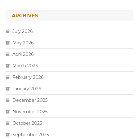
ARCHIVES
July 2026
May 2026
April 2026
March 2026
February 2026
January 2026
December 2025
November 2025
October 2025
September 2025