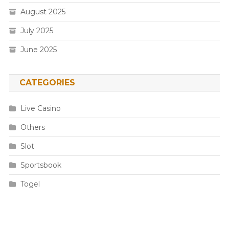
August 2025
July 2025
June 2025
CATEGORIES
Live Casino
Others
Slot
Sportsbook
Togel