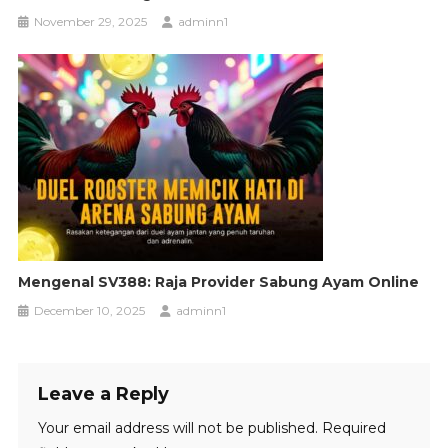
November 29, 2025
adminn1
Mengenal SV388: Raja Provider Sabung Ayam Online
December 10, 2025
adminn1
Leave a Reply
Your email address will not be published.
Required