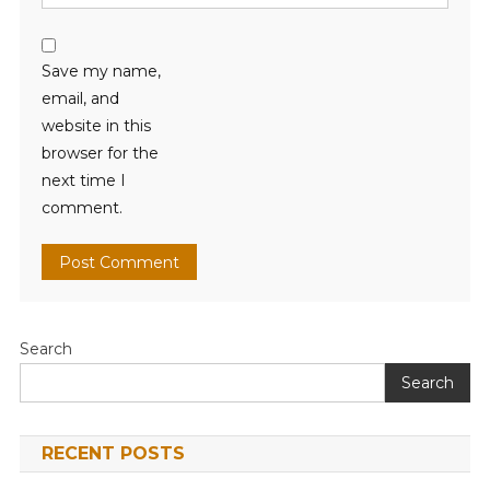
Save my name,
email, and
website in this
browser for the
next time I
comment.
Search
Search
RECENT POSTS