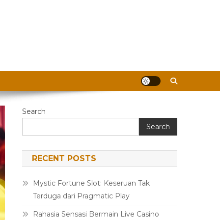
Search
Search
RECENT POSTS
Mystic Fortune Slot: Keseruan Tak
Terduga dari Pragmatic Play
Rahasia Sensasi Bermain Live Casino