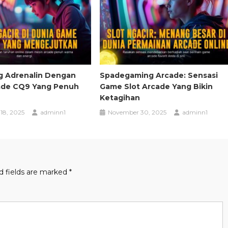
 Adrenalin Dengan
Spadegaming Arcade: Sensasi
de CQ9 Yang Penuh
Game Slot Arcade Yang Bikin
Ketagihan
18, 2025
adminn1
November 30, 2025
adminn1
d fields are marked
*