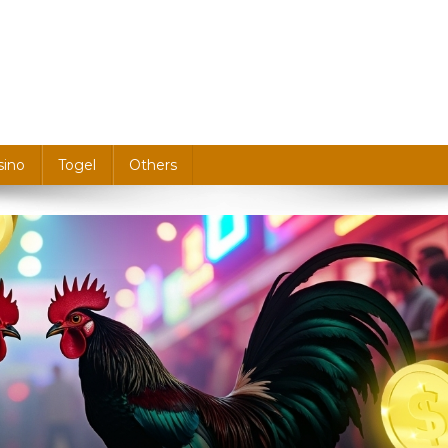
sino
Togel
Others