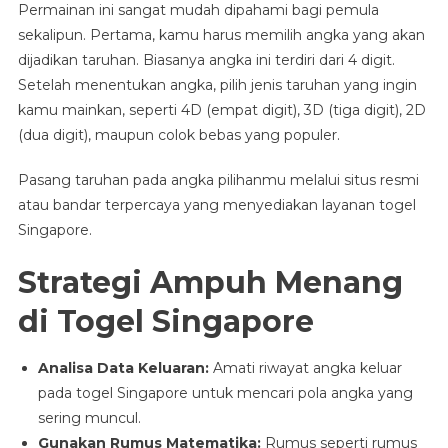
Permainan ini sangat mudah dipahami bagi pemula
sekalipun. Pertama, kamu harus memilih angka yang akan
dijadikan taruhan. Biasanya angka ini terdiri dari 4 digit.
Setelah menentukan angka, pilih jenis taruhan yang ingin
kamu mainkan, seperti 4D (empat digit), 3D (tiga digit), 2D
(dua digit), maupun colok bebas yang populer.
Pasang taruhan pada angka pilihanmu melalui situs resmi
atau bandar terpercaya yang menyediakan layanan togel
Singapore.
Strategi Ampuh Menang
di Togel Singapore
Analisa Data Keluaran:
Amati riwayat angka keluar
pada togel Singapore untuk mencari pola angka yang
sering muncul.
Gunakan Rumus Matematika:
Rumus seperti rumus