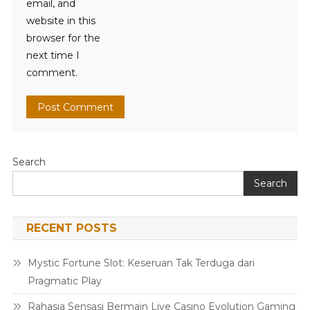
email, and
website in this
browser for the
next time I
comment.
Search
Search
RECENT POSTS
Mystic Fortune Slot: Keseruan Tak Terduga dari
Pragmatic Play
Rahasia Sensasi Bermain Live Casino Evolution Gaming