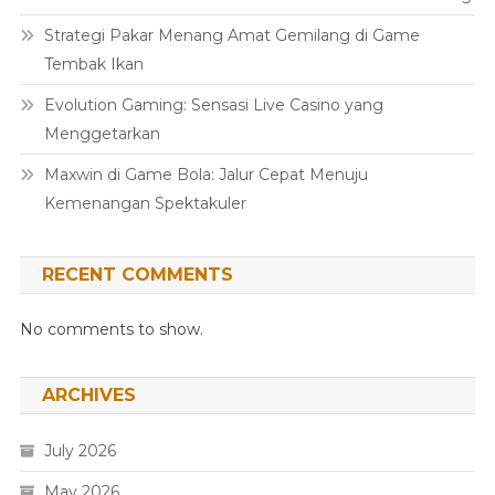
Strategi Pakar Menang Amat Gemilang di Game
Tembak Ikan
Evolution Gaming: Sensasi Live Casino yang
Menggetarkan
Maxwin di Game Bola: Jalur Cepat Menuju
Kemenangan Spektakuler
RECENT COMMENTS
No comments to show.
ARCHIVES
July 2026
May 2026