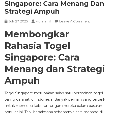
Singapore: Cara Menang Dan
Strategi Ampuh
Adminn1
On
July 27, 2025
Leave A Comment
Membongkar
Membongkar
Rahasia
Togel
Rahasia Togel
Singapore:
Cara
Singapore: Cara
Menang
Dan
Menang dan Strategi
Strategi
Ampuh
Ampuh
Togel Singapore merupakan salah satu permainan togel
paling diminati di Indonesia. Banyak pemain yang tertarik
untuk mencoba keberuntungan mereka dalam pasaran
populer ini. Tapi, bagaimana sebenarnya cara menang di