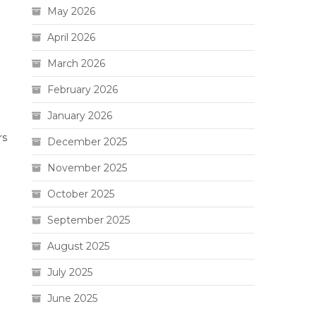
May 2026
April 2026
March 2026
February 2026
January 2026
rs
December 2025
November 2025
October 2025
September 2025
August 2025
July 2025
June 2025