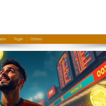
sino
Togel
Others