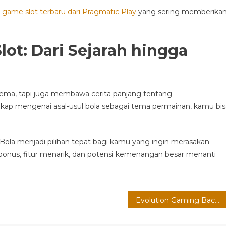
l
game slot terbaru dari Pragmatic Play
yang sering memberika
ot: Dari Sejarah hingga
 tema, tapi juga membawa cerita panjang tentang
ap mengenai asal-usul bola sebagai tema permainan, kamu bis
ola menjadi pilihan tepat bagi kamu yang ingin merasakan
 bonus, fitur menarik, dan potensi kemenangan besar menanti
Evolution Gaming Baccarat: Sensasi Live Casino Terbaik