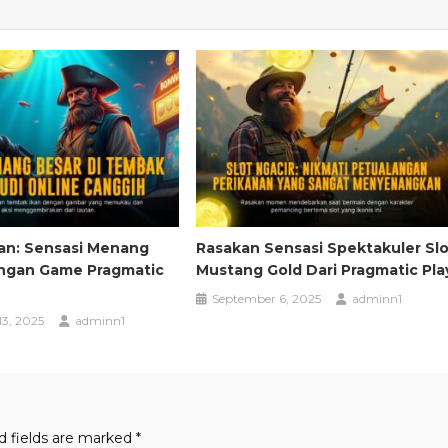
an: Sensasi Menang
Rasakan Sensasi Spektakuler Sl
gan Game Pragmatic
Mustang Gold Dari Pragmatic Pla
September 6, 2025
adminn1
3, 2025
adminn1
d fields are marked
*