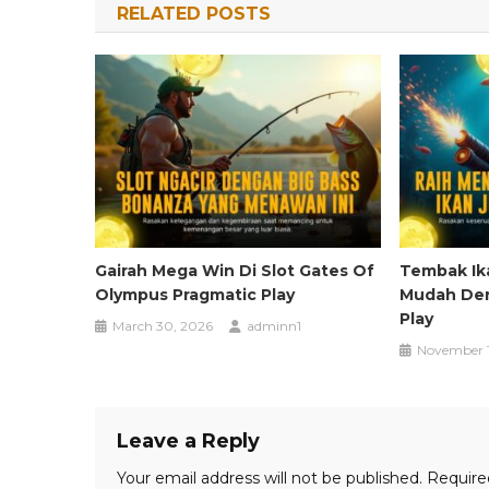
RELATED POSTS
Gairah Mega Win Di Slot Gates Of
Tembak Ik
Olympus Pragmatic Play
Mudah Den
Play
March 30, 2026
adminn1
November 1
Leave a Reply
Your email address will not be published.
Require