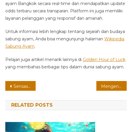
ayam Bangkok secara real-time dan mendapatkan update
odds terbaru secara transparan. Platform ini juga memiliki
layanan pelanggan yang responsif dan amanah.
Untuk informasi lebih lengkap tentang sejarah dan budaya
sabung ayam, Anda bisa mengunjungi halaman
Wikipedia
Sabung Ayam
.
Pelajari juga artikel menarik lainnya di
Golden Hour of Luck
yang membahas berbagai tips dalam dunia sabung ayam.
Post
Sensasi Taruhan Bola di SBOBET: Cara Menang Mudah dan Cepat
Mengenal Jenis Ayam Bangkok di Sabung Ayam SV388
navigation
RELATED POSTS