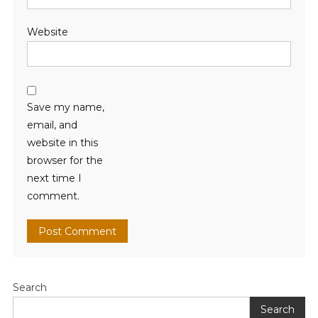
Website
Save my name,
email, and
website in this
browser for the
next time I
comment.
Search
Search