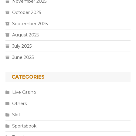
November 2025
October 2025
September 2025
August 2025
July 2025
June 2025
CATEGORIES
Live Casino
Others
Slot
Sportsbook