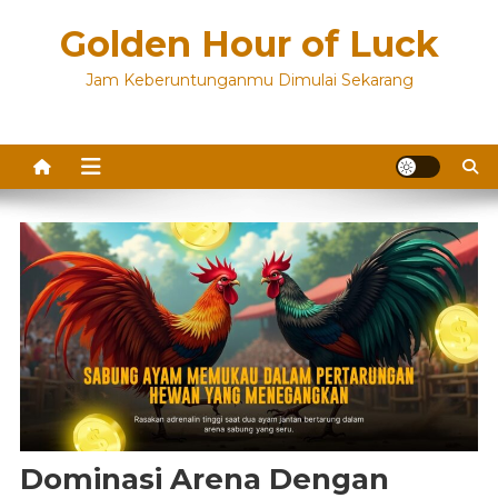
Skip
Golden Hour of Luck
to
content
Jam Keberuntunganmu Dimulai Sekarang
Dominasi Arena Dengan