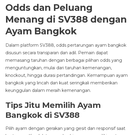
Odds dan Peluang
Menang di SV388 dengan
Ayam Bangkok
Dalam platform SV388, odds pertarungan ayam bangkok
disusun secara transparan dan adil. Pemain dapat
memasang taruhan dengan berbagai pilihan odds yang
menguntungkan, mulai dari taruhan kemenangan,
knockout, hingga durasi pertandingan. Kemampuan ayam
bangkok yang lincah dan kuat seringkali memberikan
keunggulan dalam meraih kemenangan.
Tips Jitu Memilih Ayam
Bangkok di SV388
Pilih ayam dengan gerakan yang gesit dan responsif saat