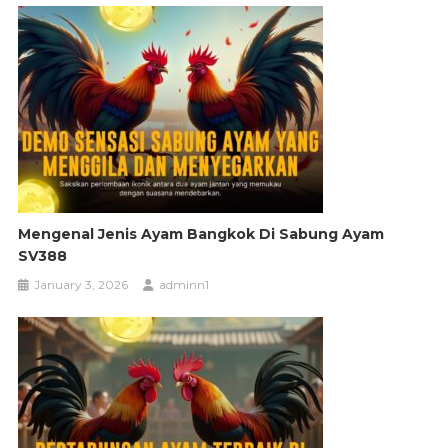
Mengenal Jenis Ayam Bangkok Di Sabung Ayam
SV388
January 3, 2026
adminn1