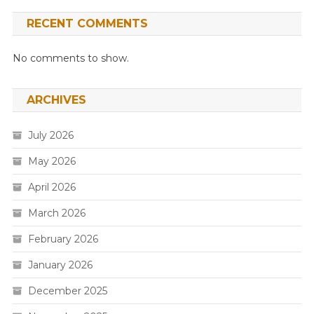
RECENT COMMENTS
No comments to show.
ARCHIVES
July 2026
May 2026
April 2026
March 2026
February 2026
January 2026
December 2025