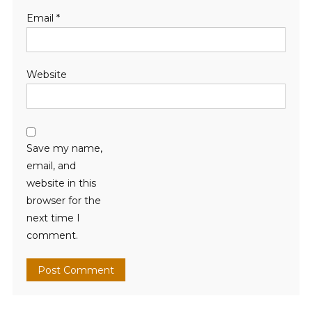
Email
*
Website
Save my name,
email, and
website in this
browser for the
next time I
comment.