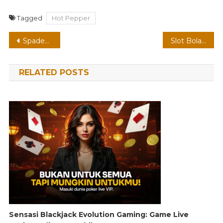
Tagged
Hot Pepper
Post
Spadegaming Arcade: Sensasi Game Slot Arcade yang Bikin Ketagihan
Slot Bola: Sensasi Taruhan Seru dari Pragmatic Play
navigation
RELATED POSTS
Sensasi Blackjack Evolution Gaming: Game Live