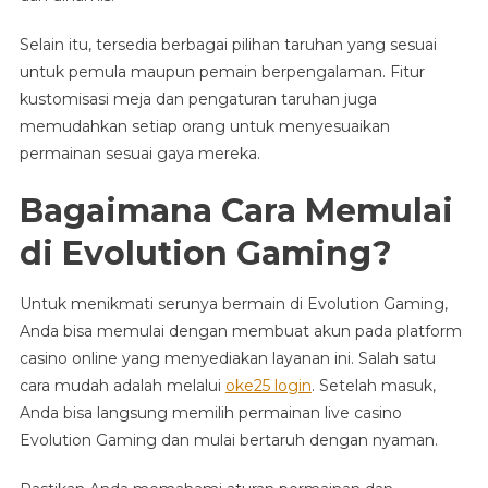
Selain itu, tersedia berbagai pilihan taruhan yang sesuai
untuk pemula maupun pemain berpengalaman. Fitur
kustomisasi meja dan pengaturan taruhan juga
memudahkan setiap orang untuk menyesuaikan
permainan sesuai gaya mereka.
Bagaimana Cara Memulai
di Evolution Gaming?
Untuk menikmati serunya bermain di Evolution Gaming,
Anda bisa memulai dengan membuat akun pada platform
casino online yang menyediakan layanan ini. Salah satu
cara mudah adalah melalui
oke25 login
. Setelah masuk,
Anda bisa langsung memilih permainan live casino
Evolution Gaming dan mulai bertaruh dengan nyaman.