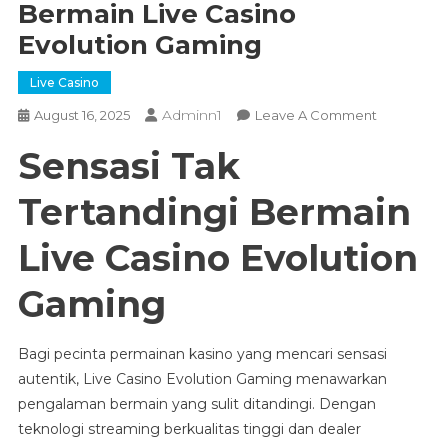
Bermain Live Casino
Evolution Gaming
Live Casino
Adminn1
On
August 16, 2025
Leave A Comment
Sensasi
Sensasi Tak
Tak
Tertanding
Tertandingi Bermain
Bermain
Live
Live Casino Evolution
Casino
Evolution
Gaming
Gaming
Bagi pecinta permainan kasino yang mencari sensasi
autentik, Live Casino Evolution Gaming menawarkan
pengalaman bermain yang sulit ditandingi. Dengan
teknologi streaming berkualitas tinggi dan dealer