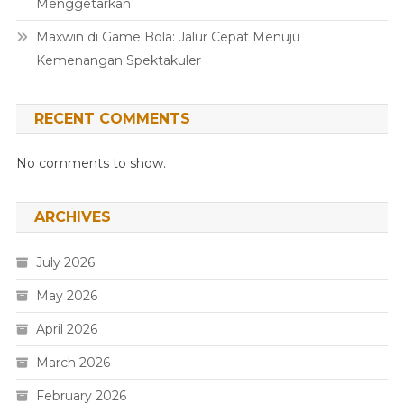
Menggetarkan
Maxwin di Game Bola: Jalur Cepat Menuju
Kemenangan Spektakuler
RECENT COMMENTS
No comments to show.
ARCHIVES
July 2026
May 2026
April 2026
March 2026
February 2026