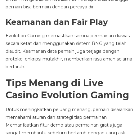
pemain bisa bermain dengan percaya diri.
Keamanan dan Fair Play
Evolution Gaming memastikan semua permainan diawasi
secara ketat dan menggunakan sistem RNG yang telah
diaudit. Keamanan data pemain juga terjaga dengan
protokol enkripsi mutakhir, memberikan rasa aman selama
bertaruh.
Tips Menang di Live
Casino Evolution Gaming
Untuk meningkatkan peluang menang, pemain disarankan
memahami aturan dan strategi tiap permainan.
Memanfaatkan fitur demo atau permainan gratis juga
sangat membantu sebelum bertaruh dengan uang asli.