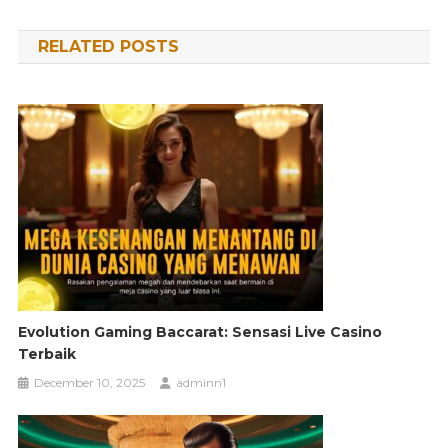
navigation
RELATED POSTS
Evolution Gaming Baccarat: Sensasi Live Casino
Terbaik
December 10, 2025
adminn1