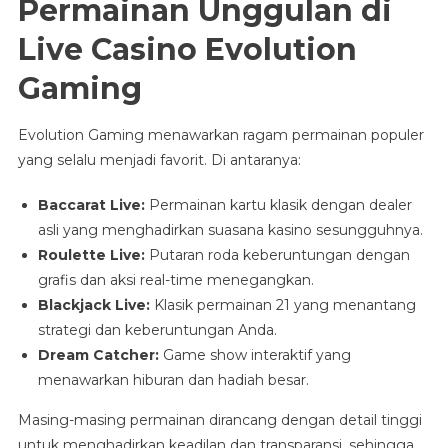
Permainan Unggulan di
Live Casino Evolution
Gaming
Evolution Gaming menawarkan ragam permainan populer
yang selalu menjadi favorit. Di antaranya:
Baccarat Live:
Permainan kartu klasik dengan dealer
asli yang menghadirkan suasana kasino sesungguhnya.
Roulette Live:
Putaran roda keberuntungan dengan
grafis dan aksi real-time menegangkan.
Blackjack Live:
Klasik permainan 21 yang menantang
strategi dan keberuntungan Anda.
Dream Catcher:
Game show interaktif yang
menawarkan hiburan dan hadiah besar.
Masing-masing permainan dirancang dengan detail tinggi
untuk menghadirkan keadilan dan transparansi, sehingga