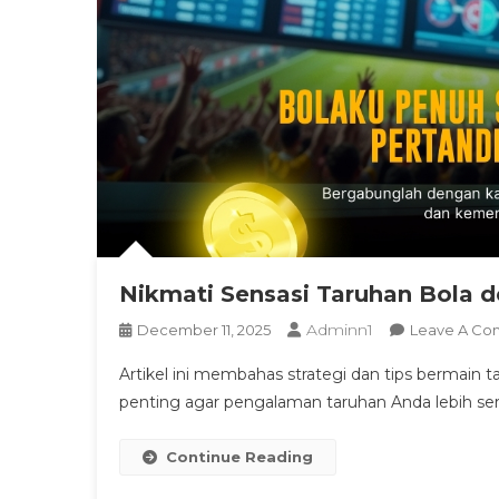
Nikmati Sensasi Taruhan Bola d
Adminn1
December 11, 2025
Leave A C
Artikel ini membahas strategi dan tips bermain
penting agar pengalaman taruhan Anda lebih s
Continue Reading