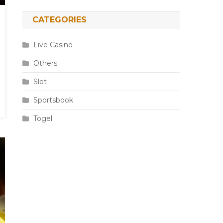
CATEGORIES
Live Casino
Others
Slot
Sportsbook
Togel