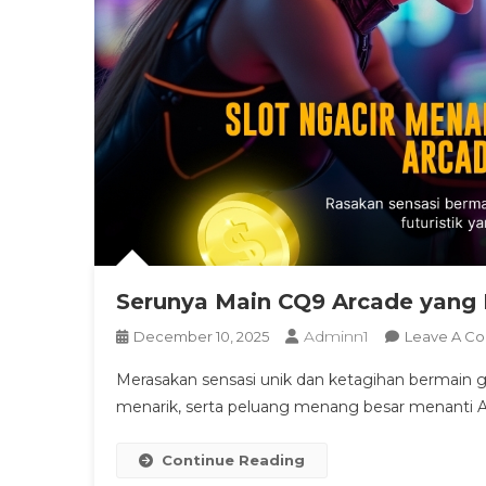
Serunya Main CQ9 Arcade yang 
Adminn1
December 10, 2025
Leave A C
Merasakan sensasi unik dan ketagihan bermain 
menarik, serta peluang menang besar menanti 
Continue Reading