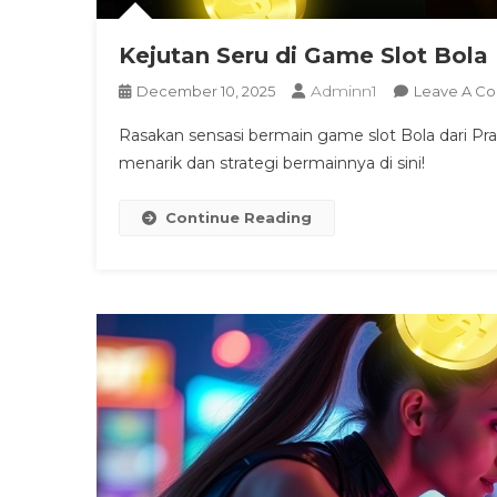
Kejutan Seru di Game Slot Bola
Adminn1
December 10, 2025
Leave A C
Rasakan sensasi bermain game slot Bola dari Pra
menarik dan strategi bermainnya di sini!
Continue Reading