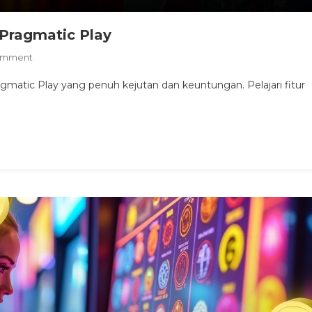
 Pragmatic Play
On
omment
Kejutan
gmatic Play yang penuh kejutan dan keuntungan. Pelajari fitur
Seru
Di
Game
Slot
Bola
Pragmatic
Play