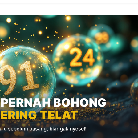
Populer