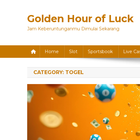
Skip
to
Golden Hour of Luck
content
Jam Keberuntunganmu Dimulai Sekarang
Home
Slot
Sportsbook
Live Ca
CATEGORY:
TOGEL