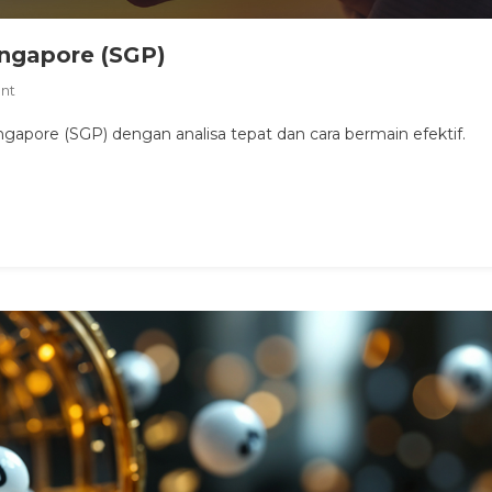
ingapore (SGP)
On
nt
Strategi
ngapore (SGP) dengan analisa tepat dan cara bermain efektif.
Jitu
Menang
Di
Togel
Singapore
(SGP)