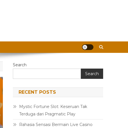
Search
Search
RECENT POSTS
Mystic Fortune Slot: Keseruan Tak
Terduga dari Pragmatic Play
Rahasia Sensasi Bermain Live Casino