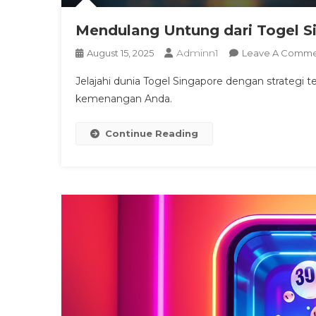
Mendulang Untung dari Togel Si
Adminn1
August 15, 2025
Leave A Comm
Jelajahi dunia Togel Singapore dengan strategi
kemenangan Anda.
Continue Reading