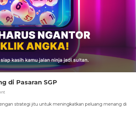
ng di Pasaran SGP
On
ent
Togel
engan strategi jitu untuk meningkatkan peluang menang di
Singapore:
Rahasia
Menang
Di
Pasaran