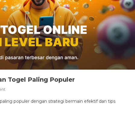
an Togel Paling Populer
On
ent
Togel
aling populer dengan strategi bermain efektif dan tips
Singapore:
Rahasia
Pasaran
Togel
Paling