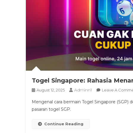
Togel Singapore: Rahasia Mena
Adminn1
August 12, 2025
Leave A Comm
Mengenal cara bermain Togel Singapore (SGP) d
pasaran togel SGP.
Continue Reading