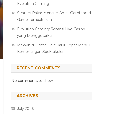
Evolution Gaming
Strategi Pakar Menang Amat Gemilang di
Game Tembak Ikan
Evolution Gaming: Sensasi Live Casino
yang Menggetarkan
Maxwin di Game Bola: Jalur Cepat Menuju
Kemenangan Spektakuler
RECENT COMMENTS
No comments to show.
ARCHIVES
July 2026