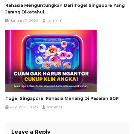
Rahasia Menguntungkan Dari Togel Singapore Yang
Jarang Diketahui
January 7, 2026
adminn1
Togel Singapore: Rahasia Menang Di Pasaran SGP
August 12, 2025
adminn1
Leave a Reply