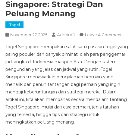
Singapore: Strategi Dan
Peluang Menang
Togel
Adminn1
On
November 27, 2025
Leave A Comment
Memb
Togel Singapore merupakan salah satu pasaran togel yang
Serun
paling populer dan banyak diminati oleh para penggemar
Togel
judi angka di Indonesia maupun Asia. Dengan sistem
Singap
pengundian yang jelas dan jadwal yang rutin, Togel
Strate
Dan
Singapore menawarkan pengalaman bermain yang
Pelua
menarik dan penuh tantangan bagi pemain yang ingin
Menan
menguji keberuntungan dan strategi mereka. Dalam
artikel ini, kita akan membahas secara mendalam tentang
Togel Singapore, mulai dari cara bermain, jenis taruhan
yang tersedia, hingga tips dan strategi untuk
meningkatkan peluang menang.