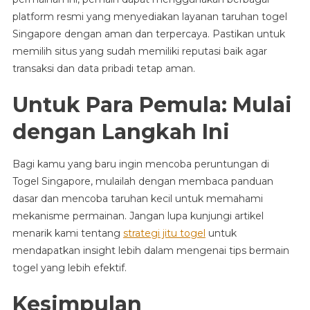
platform resmi yang menyediakan layanan taruhan togel
Singapore dengan aman dan terpercaya. Pastikan untuk
memilih situs yang sudah memiliki reputasi baik agar
transaksi dan data pribadi tetap aman.
Untuk Para Pemula: Mulai
dengan Langkah Ini
Bagi kamu yang baru ingin mencoba peruntungan di
Togel Singapore, mulailah dengan membaca panduan
dasar dan mencoba taruhan kecil untuk memahami
mekanisme permainan. Jangan lupa kunjungi artikel
menarik kami tentang
strategi jitu togel
untuk
mendapatkan insight lebih dalam mengenai tips bermain
togel yang lebih efektif.
Kesimpulan