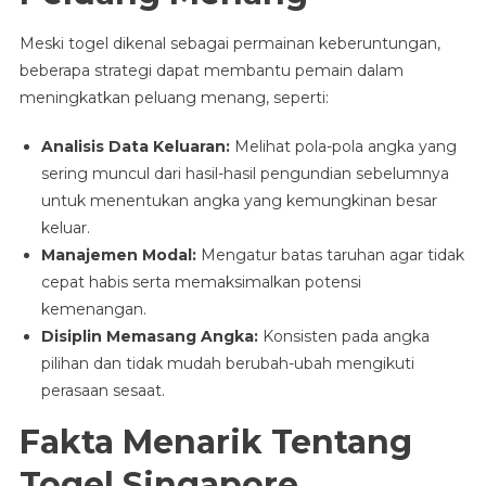
Meski togel dikenal sebagai permainan keberuntungan,
beberapa strategi dapat membantu pemain dalam
meningkatkan peluang menang, seperti:
Analisis Data Keluaran:
Melihat pola-pola angka yang
sering muncul dari hasil-hasil pengundian sebelumnya
untuk menentukan angka yang kemungkinan besar
keluar.
Manajemen Modal:
Mengatur batas taruhan agar tidak
cepat habis serta memaksimalkan potensi
kemenangan.
Disiplin Memasang Angka:
Konsisten pada angka
pilihan dan tidak mudah berubah-ubah mengikuti
perasaan sesaat.
Fakta Menarik Tentang
Togel Singapore