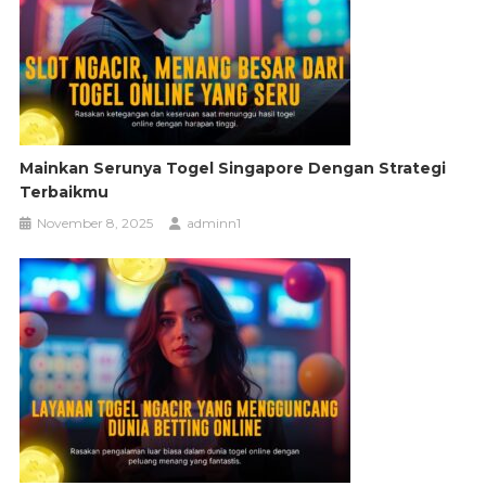
Mainkan Serunya Togel Singapore Dengan Strategi
Terbaikmu
November 8, 2025
adminn1