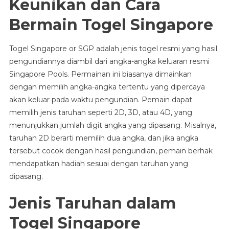
Keunikan dan Cara
Bermain Togel Singapore
Togel Singapore or SGP adalah jenis togel resmi yang hasil
pengundiannya diambil dari angka-angka keluaran resmi
Singapore Pools. Permainan ini biasanya dimainkan
dengan memilih angka-angka tertentu yang dipercaya
akan keluar pada waktu pengundian. Pemain dapat
memilih jenis taruhan seperti 2D, 3D, atau 4D, yang
menunjukkan jumlah digit angka yang dipasang. Misalnya,
taruhan 2D berarti memilih dua angka, dan jika angka
tersebut cocok dengan hasil pengundian, pemain berhak
mendapatkan hadiah sesuai dengan taruhan yang
dipasang.
Jenis Taruhan dalam
Togel Singapore