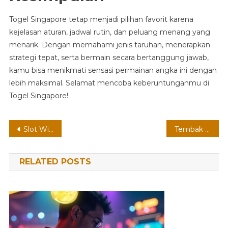
Togel Singapore tetap menjadi pilihan favorit karena
kejelasan aturan, jadwal rutin, dan peluang menang yang
menarik. Dengan memahami jenis taruhan, menerapkan
strategi tepat, serta bermain secara bertanggung jawab,
kamu bisa menikmati sensasi permainan angka ini dengan
lebih maksimal. Selamat mencoba keberuntunganmu di
Togel Singapore!
Post
Slot Wild West Gold: Sensasi Menang di Padang Gurun
Tembak Ikan: Sensasi Adu Kecepatan dan Strategi di Dunia Arcade
navigation
RELATED POSTS