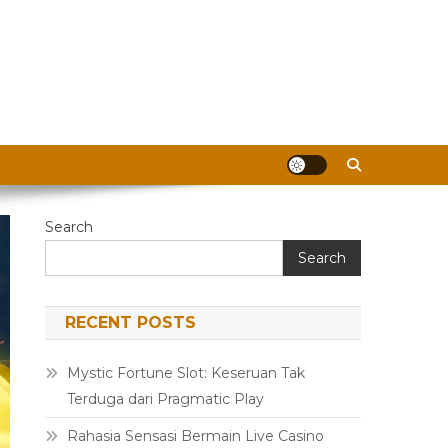
Search
Search
RECENT POSTS
Mystic Fortune Slot: Keseruan Tak
Terduga dari Pragmatic Play
Rahasia Sensasi Bermain Live Casino