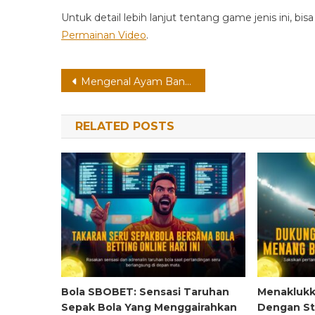
Untuk detail lebih lanjut tentang game jenis ini, bi
Permainan Video
.
Post
Mengenal Ayam Bangkok: Raja di Dunia Sabung Ayam
navigation
RELATED POSTS
Bola SBOBET: Sensasi Taruhan
Menaklukk
Sepak Bola Yang Menggairahkan
Dengan St