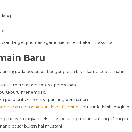
edang.
ot.
an target prioritas agar efisiensi tembakan maksimal.
main Baru
ming, ada beberapa tips yang bisa bikin kamu cepat mahir:
lu untuk memahami kontrol permainan.
n buru-buru menembak.
ika perlu untuk memperpanjang permainan.
rategi main tembak ikan Joker Gaming
untuk info lebih lengkap.
ang menyenangkan sekaligus peluang meraih untung. Dengan
nang besar bukan hal mustahil!