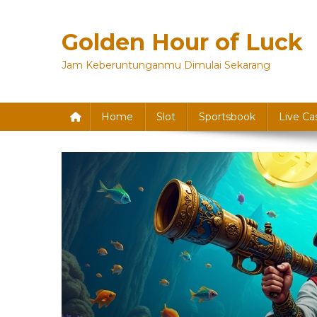
Skip
to
Golden Hour of Luck
content
Jam Keberuntunganmu Dimulai Sekarang
Home
Slot
Sportsbook
Live Ca