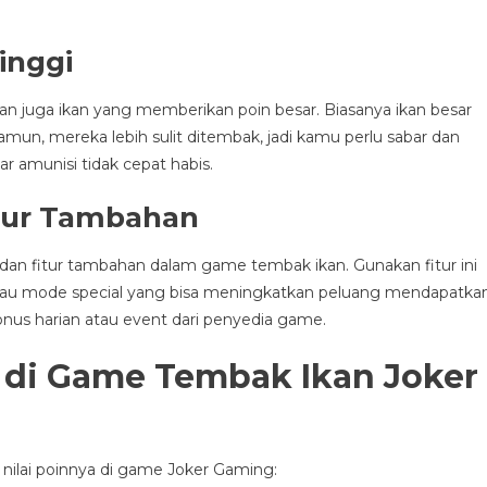
inggi
n juga ikan yang memberikan poin besar. Biasanya ikan besar
un, mereka lebih sulit ditembak, jadi kamu perlu sabar dan
amunisi tidak cepat habis.
tur Tambahan
an fitur tambahan dalam game tembak ikan. Gunakan fitur ini
 atau mode special yang bisa meningkatkan peluang mendapatka
nus harian atau event dari penyedia game.
n di Game Tembak Ikan Joker
 nilai poinnya di game Joker Gaming: