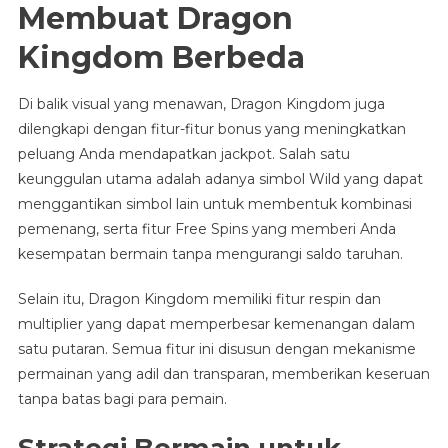
Membuat Dragon
Kingdom Berbeda
Di balik visual yang menawan, Dragon Kingdom juga
dilengkapi dengan fitur-fitur bonus yang meningkatkan
peluang Anda mendapatkan jackpot. Salah satu
keunggulan utama adalah adanya simbol Wild yang dapat
menggantikan simbol lain untuk membentuk kombinasi
pemenang, serta fitur Free Spins yang memberi Anda
kesempatan bermain tanpa mengurangi saldo taruhan.
Selain itu, Dragon Kingdom memiliki fitur respin dan
multiplier yang dapat memperbesar kemenangan dalam
satu putaran. Semua fitur ini disusun dengan mekanisme
permainan yang adil dan transparan, memberikan keseruan
tanpa batas bagi para pemain.