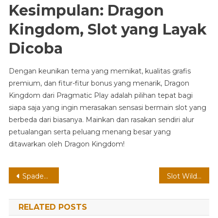
Kesimpulan: Dragon
Kingdom, Slot yang Layak
Dicoba
Dengan keunikan tema yang memikat, kualitas grafis
premium, dan fitur-fitur bonus yang menarik, Dragon
Kingdom dari Pragmatic Play adalah pilihan tepat bagi
siapa saja yang ingin merasakan sensasi bermain slot yang
berbeda dari biasanya. Mainkan dan rasakan sendiri alur
petualangan serta peluang menang besar yang
ditawarkan oleh Dragon Kingdom!
Post
Spadegaming Arcade: Sensasi Game Arcade Penuh Tantangan
Slot Wild West Gold: Sensasi Menang di Padang Gurun
navigation
RELATED POSTS