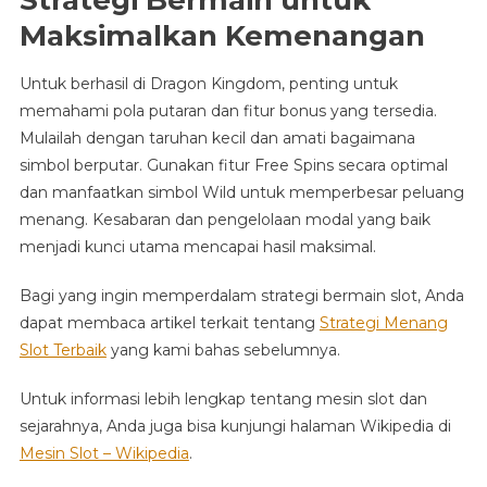
Strategi Bermain untuk
Maksimalkan Kemenangan
Untuk berhasil di Dragon Kingdom, penting untuk
memahami pola putaran dan fitur bonus yang tersedia.
Mulailah dengan taruhan kecil dan amati bagaimana
simbol berputar. Gunakan fitur Free Spins secara optimal
dan manfaatkan simbol Wild untuk memperbesar peluang
menang. Kesabaran dan pengelolaan modal yang baik
menjadi kunci utama mencapai hasil maksimal.
Bagi yang ingin memperdalam strategi bermain slot, Anda
dapat membaca artikel terkait tentang
Strategi Menang
Slot Terbaik
yang kami bahas sebelumnya.
Untuk informasi lebih lengkap tentang mesin slot dan
sejarahnya, Anda juga bisa kunjungi halaman Wikipedia di
Mesin Slot – Wikipedia
.