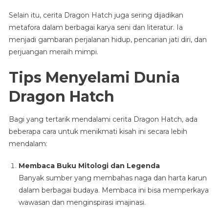
Selain itu, cerita Dragon Hatch juga sering dijadikan
metafora dalam berbagai karya seni dan literatur. Ia
menjadi gambaran perjalanan hidup, pencarian jati diri, dan
perjuangan meraih mimpi.
Tips Menyelami Dunia
Dragon Hatch
Bagi yang tertarik mendalami cerita Dragon Hatch, ada
beberapa cara untuk menikmati kisah ini secara lebih
mendalam:
Membaca Buku Mitologi dan Legenda
Banyak sumber yang membahas naga dan harta karun
dalam berbagai budaya. Membaca ini bisa memperkaya
wawasan dan menginspirasi imajinasi.