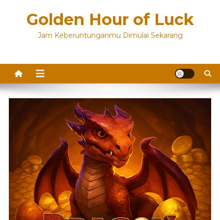
Skip
Golden Hour of Luck
to
content
Jam Keberuntunganmu Dimulai Sekarang