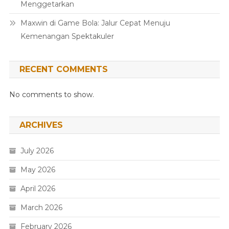
Menggetarkan
Maxwin di Game Bola: Jalur Cepat Menuju
Kemenangan Spektakuler
RECENT COMMENTS
No comments to show.
ARCHIVES
July 2026
May 2026
April 2026
March 2026
February 2026