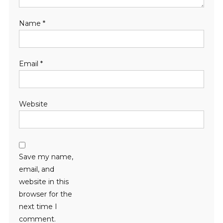
Name
*
Email
*
Website
Save my name,
email, and
website in this
browser for the
next time I
comment.