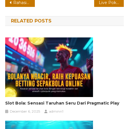
Post
Rahasia Menang Togel dengan BBFS: Cara Pasang yang Bikin Cuan Maksimal!
Live Poker Online Terbaik dengan Sensasi Nyata Kelas Dunia
navigation
RELATED POSTS
Slot Bola: Sensasi Taruhan Seru Dari Pragmatic Play
December 6, 2025
adminn1