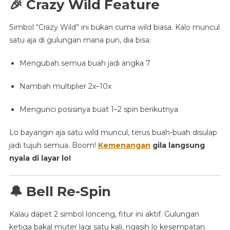
🎉 Crazy Wild Feature
Simbol “Crazy Wild” ini bukan cuma wild biasa. Kalo muncul
satu aja di gulungan mana pun, dia bisa:
Mengubah semua buah jadi angka 7
Nambah multiplier 2x–10x
Mengunci posisinya buat 1–2 spin berikutnya
Lo bayangin aja satu wild muncul, terus buah-buah disulap
jadi tujuh semua. Boom!
Kemenangan
gila langsung
nyala di layar lo!
🔔 Bell Re-Spin
Kalau dapet 2 simbol lonceng, fitur ini aktif. Gulungan
ketiga bakal muter lagi satu kali, ngasih lo kesempatan