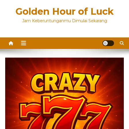
Skip
Golden Hour of Luck
to
content
Jam Keberuntunganmu Dimulai Sekarang