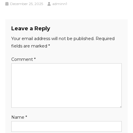
December 25, 2025
adminn1
Leave a Reply
Your email address will not be published.
Required
fields are marked
*
Comment
*
Name
*