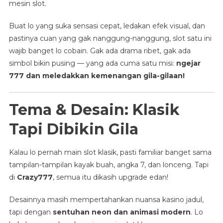
mesin slot.
Buat lo yang suka sensasi cepat, ledakan efek visual, dan
pastinya cuan yang gak nanggung-nanggung, slot satu ini
wajib banget lo cobain. Gak ada drama ribet, gak ada
simbol bikin pusing — yang ada cuma satu misi:
ngejar
777 dan meledakkan kemenangan gila-gilaan!
Tema & Desain: Klasik
Tapi Dibikin Gila
Kalau lo pernah main slot klasik, pasti familiar banget sama
tampilan-tampilan kayak buah, angka 7, dan lonceng. Tapi
di
Crazy777
, semua itu dikasih upgrade edan!
Desainnya masih mempertahankan nuansa kasino jadul,
tapi dengan
sentuhan neon dan animasi modern
. Lo