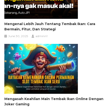
Mengenal Lebih Jauh Tentang Tembak Ikan: Cara
Bermain, Fitur, Dan Strategi
June 30, 2025
adminn1
Mengasah Keahlian Main Tembak Ikan Online Dengan
Joker Gaming