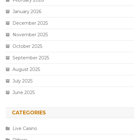
February 2026
January 2026
December 2025
November 2025
October 2025
September 2025
August 2025
July 2025
June 2025
CATEGORIES
Live Casino