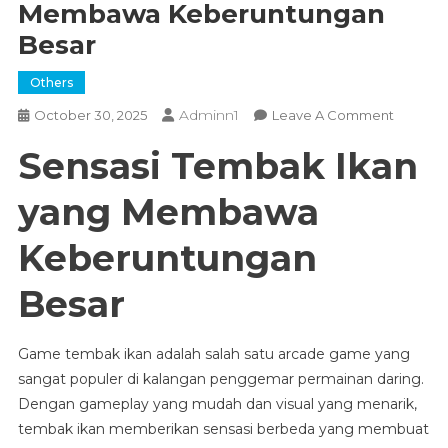
Membawa Keberuntungan
Besar
Others
Adminn1
On
October 30, 2025
Leave A Comment
Sensasi
Sensasi Tembak Ikan
Tembak
Ikan
yang Membawa
Yang
Memba
Keberuntungan
Keberu
Besar
Besar
Game tembak ikan adalah salah satu arcade game yang
sangat populer di kalangan penggemar permainan daring.
Dengan gameplay yang mudah dan visual yang menarik,
tembak ikan memberikan sensasi berbeda yang membuat