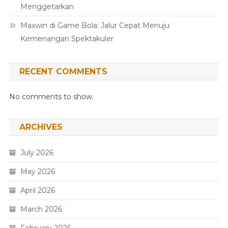
Menggetarkan
Maxwin di Game Bola: Jalur Cepat Menuju
Kemenangan Spektakuler
RECENT COMMENTS
No comments to show.
ARCHIVES
July 2026
May 2026
April 2026
March 2026