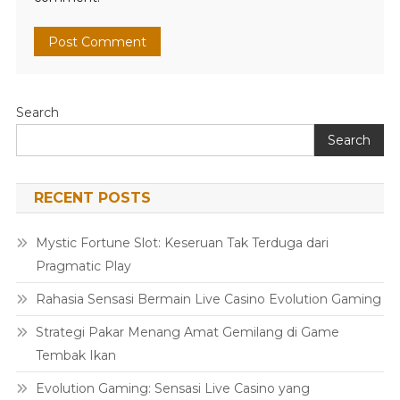
Search
Search
RECENT POSTS
Mystic Fortune Slot: Keseruan Tak Terduga dari
Pragmatic Play
Rahasia Sensasi Bermain Live Casino Evolution Gaming
Strategi Pakar Menang Amat Gemilang di Game
Tembak Ikan
Evolution Gaming: Sensasi Live Casino yang