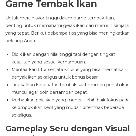
Game Tembak Ikan
Untuk meraih skor tinggi dalam game tembak ikan,
penting untuk memahami gerak ikan dan memilih senjata
yang tepat. Berikut beberapa tips yang bisa meningkatkan
peluang Anda:
Bidik ikan dengan nilai tinggi tapi dengan tingkat
kesulitan yang sesuai kemampuan.
Manfaatkan fitur senjata khusus yang bisa mematikan
banyak ikan sekaligus untuk bonus besar.
Tingkatkan kecepatan tembak saat momen penuh ikan
muncul agar poin bertambah cepat.
Perhatikan pola ikan yang muncul, lebih baik fokus pada
kelompok ikan kecil yang mudah ditembak beberapa
sekaligus.
Gameplay Seru dengan Visual