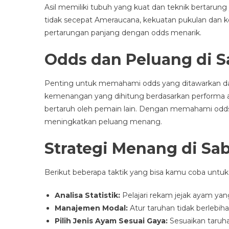
Asil memiliki tubuh yang kuat dan teknik bertarun
tidak secepat Ameraucana, kekuatan pukulan dan 
pertarungan panjang dengan odds menarik.
Odds dan Peluang di 
Penting untuk memahami odds yang ditawarkan d
kemenangan yang dihitung berdasarkan performa ay
bertaruh oleh pemain lain. Dengan memahami odds
meningkatkan peluang menang.
Strategi Menang di Sa
Berikut beberapa taktik yang bisa kamu coba untuk
Analisa Statistik:
Pelajari rekam jejak ayam yan
Manajemen Modal:
Atur taruhan tidak berlebih
Pilih Jenis Ayam Sesuai Gaya:
Sesuaikan taruh