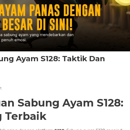
ng Ayam S128: Taktik Dan
On
t
Rahasia
an Sabung Ayam S128:
Kemenangan
Sabung
 Terbaik
Ayam
S128:
Taktik