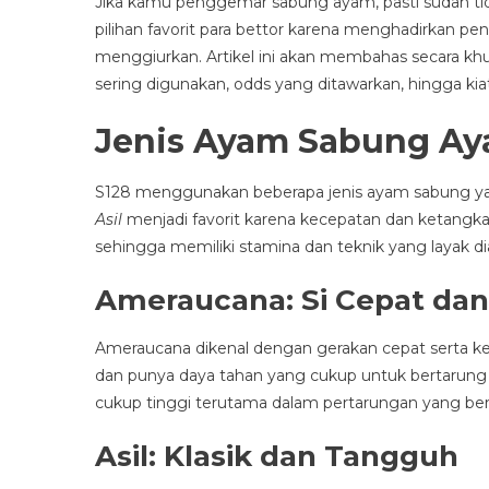
Jika kamu penggemar sabung ayam, pasti sudah ti
pilihan favorit para bettor karena menghadirkan 
menggiurkan. Artikel ini akan membahas secara kh
sering digunakan, odds yang ditawarkan, hingga ki
Jenis Ayam Sabung Aya
S128 menggunakan beberapa jenis ayam sabung yang
Asil
menjadi favorit karena kecepatan dan ketangkas
sehingga memiliki stamina dan teknik yang layak d
Ameraucana: Si Cepat dan
Ameraucana dikenal dengan gerakan cepat serta ke
dan punya daya tahan yang cukup untuk bertarung 
cukup tinggi terutama dalam pertarungan yang ber
Asil: Klasik dan Tangguh