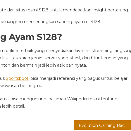
te dari situs resmi S128 untuk mendapatkan insight bertarung.
an peluangmu memenangkan sabung ayam di S128.
g Ayam S128?
yam online terbaik yang menyediakan layanan streaming langsun
ualitas siaran jernih, server yang stabil, dan fitur taruhan yang
on dan bermain jadi lebih asik dan nyata.
tus
Sportsbook
bisa menjadi referensi yang bagus untuk belajar
pi wawasan bettingmu.
kamu bisa mengunjungi halaman Wikipedia resmi tentang
ebih detail.
Evolution Gaming Baccarat: Sensasi Judi Kasino Live yang Tak Terlupakan