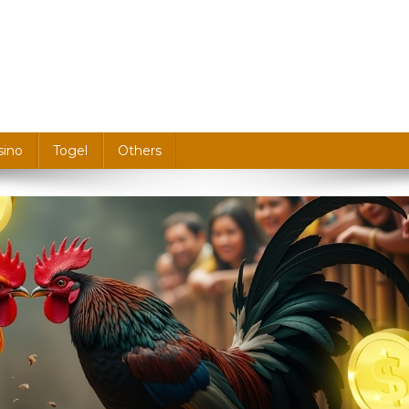
sino
Togel
Others