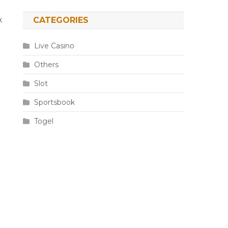
k
CATEGORIES
Live Casino
Others
Slot
Sportsbook
Togel