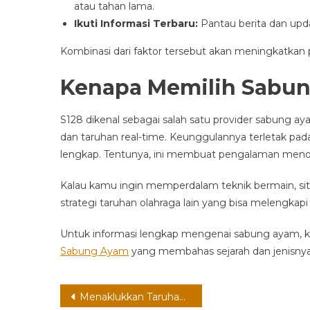
atau tahan lama.
Ikuti Informasi Terbaru:
Pantau berita dan upda
Kombinasi dari faktor tersebut akan meningkatk
Kenapa Memilih Sabun
S128 dikenal sebagai salah satu provider sabung a
dan taruhan real-time. Keunggulannya terletak pada k
lengkap. Tentunya, ini membuat pengalaman menont
Kalau kamu ingin memperdalam teknik bermain, si
strategi taruhan olahraga lain yang bisa melengka
Untuk informasi lengkap mengenai sabung ayam, 
Sabung Ayam
yang membahas sejarah dan jenisnya l
Post
Menaklukkan Taruhan Bola dengan Strategi Jitu di SBOBET