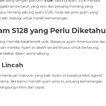
dak asing dengan platform
S128
. Sabung ayam S128 menjadi
Dan
pengalaman bertaruh yang seru dan peluang menang yang
Peluang
usus tentang sabung ayam S128, mulai dari jenis ayam yang
Terbaik
at dan strategi untuk meraih kemenangan.
m S128 yang Perlu Diketahu
 memiliki karakteristik unik. Biasanya, ayam
Ameraucana
dan
an mereka. Ayam ini dilatih secara khusus untuk bertarung,
iandalkan dalam arena sabung.
 Lincah
mampuan manuver yang baik. Ayam ini biasanya lebih agresif
lama. Jika kamu memilih ayam jenis ini, peluang kemenangan
langsung intens dan cepat.