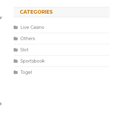
CATEGORIES
r
Live Casino
Others
Slot
Sportsbook
Togel
a