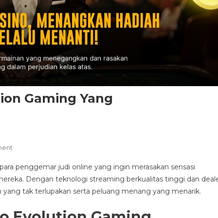
ution Gaming Yang
On
ment
Rahasia
 para penggemar judi online yang ingin merasakan sensasi
Live
reka. Dengan teknologi streaming berkualitas tinggi dan deal
Casino
 yang tak terlupakan serta peluang menang yang menarik.
Evolution
Gaming
no Evolution Gaming
Yang