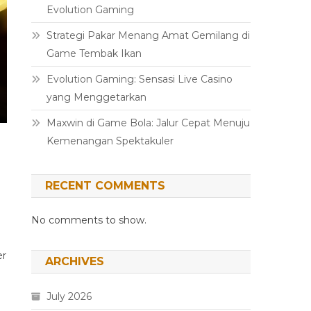
Evolution Gaming
Strategi Pakar Menang Amat Gemilang di
Game Tembak Ikan
Evolution Gaming: Sensasi Live Casino
yang Menggetarkan
Maxwin di Game Bola: Jalur Cepat Menuju
Kemenangan Spektakuler
RECENT COMMENTS
No comments to show.
er
ARCHIVES
July 2026