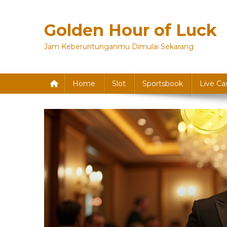
Skip
to
Golden Hour of Luck
content
Jam Keberuntunganmu Dimulai Sekarang
Home
Slot
Sportsbook
Live Ca