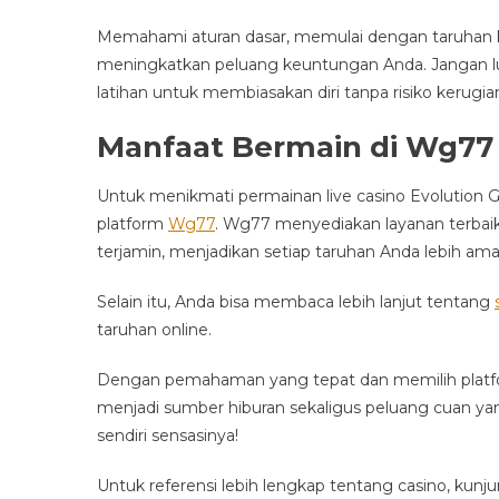
Memahami aturan dasar, memulai dengan taruhan k
meningkatkan peluang keuntungan Anda. Jangan lup
latihan untuk membiasakan diri tanpa risiko kerugia
Manfaat Bermain di Wg77
Untuk menikmati permainan live casino Evolution
platform
Wg77
. Wg77 menyediakan layanan terbai
terjamin, menjadikan setiap taruhan Anda lebih 
Selain itu, Anda bisa membaca lebih lanjut tentang
taruhan online.
Dengan pemahaman yang tepat dan memilih platfor
menjadi sumber hiburan sekaligus peluang cuan 
sendiri sensasinya!
Untuk referensi lebih lengkap tentang casino, kunj