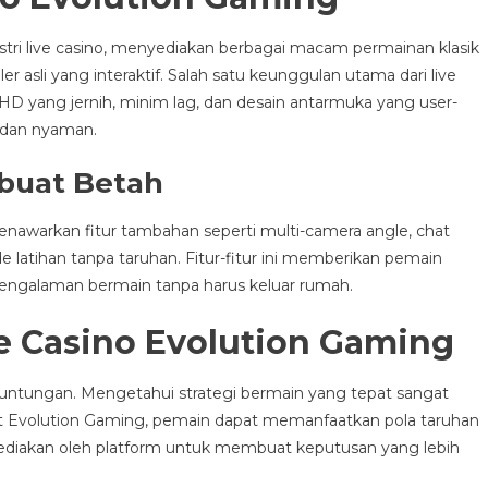
Menguntungkan
stri live casino, menyediakan berbagai macam permainan klasik
er asli yang interaktif. Salah satu keunggulan utama dari live
 HD yang jernih, minim lag, dan desain antarmuka yang user-
a dan nyaman.
buat Betah
menawarkan fitur tambahan seperti multi-camera angle, chat
 latihan tanpa taruhan. Fitur-fitur ini memberikan pemain
engalaman bermain tanpa harus keluar rumah.
ve Casino Evolution Gaming
runtungan. Mengetahui strategi bermain yang tepat sangat
at Evolution Gaming, pemain dapat memanfaatkan pola taruhan
sediakan oleh platform untuk membuat keputusan yang lebih