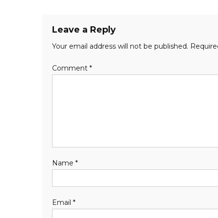
Leave a Reply
Your email address will not be published.
Require
Comment
*
Name
*
Email
*